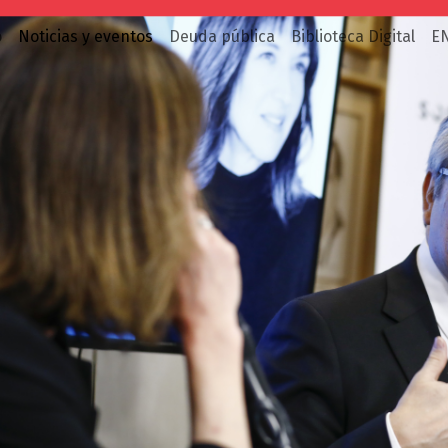
o
Noticias y eventos
Deuda pública
Biblioteca Digital
E