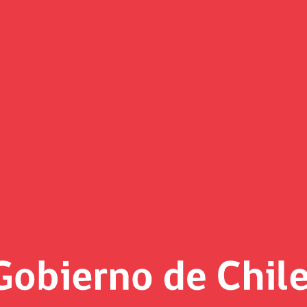
(Imagen)
 al día