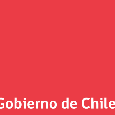
(Imagen)
 al día