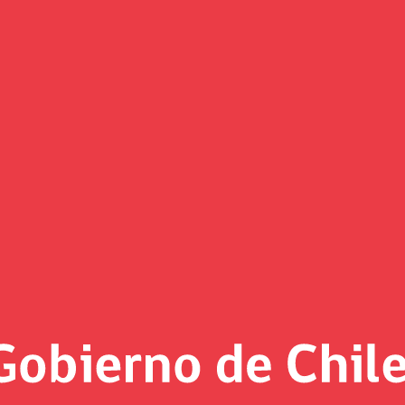
(Imagen)
 al día