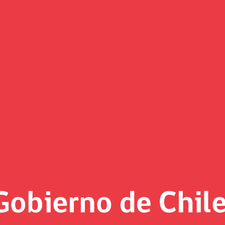
(Imagen)
 al día