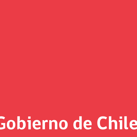
(Imagen)
 al día