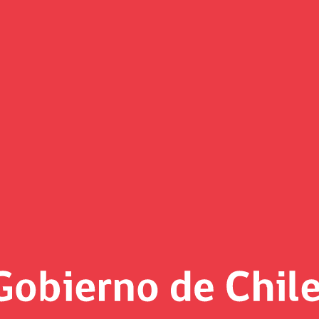
(Imagen)
 al día