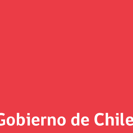
(Imagen)
 al día