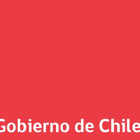
(Imagen)
 al día