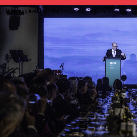
o
Noticias y eventos
Deuda pública
Biblioteca Digital
E