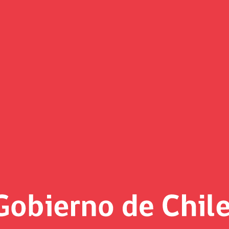
(Imagen)
 al día
, 2022