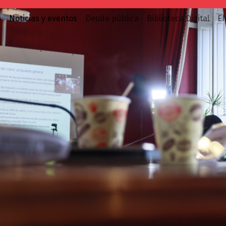
o
Noticias y eventos
Deuda pública
Biblioteca Digital
E