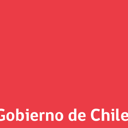
(Imagen)
 al día