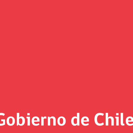
(Imagen)
 al día