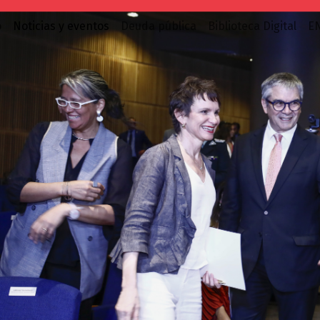
o
Noticias y eventos
Deuda pública
Biblioteca Digital
E