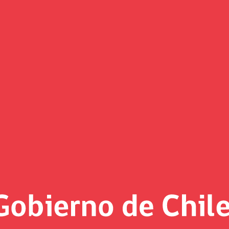
(Imagen)
 al día