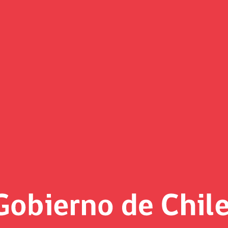
(Imagen)
 al día
3