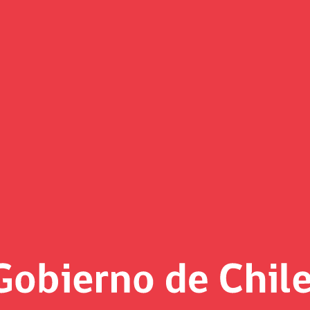
(Imagen)
 al día
0, 2022