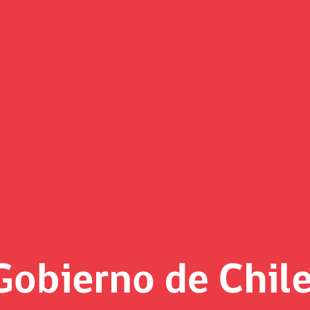
(Imagen)
 al día
, 2022