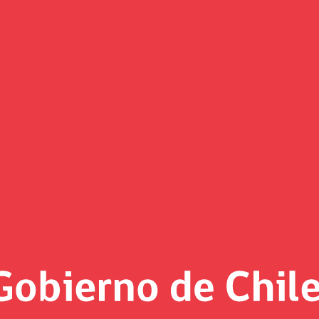
(Imagen)
 al día