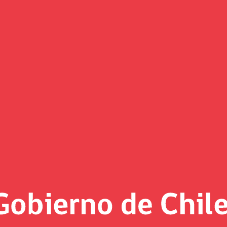
(Imagen)
 al día