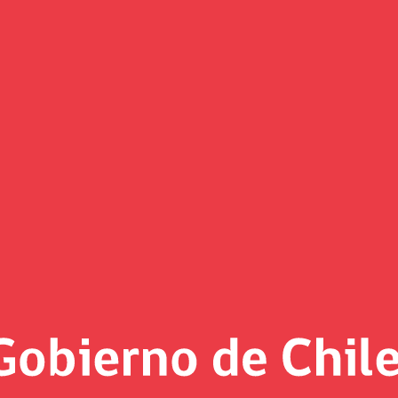
(Imagen)
 al día