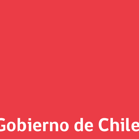
(Imagen)
 al día