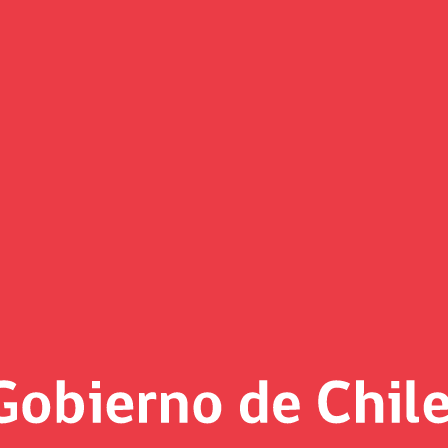
(Imagen)
 al día