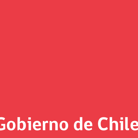
(Imagen)
 al día