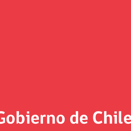
(Imagen)
 al día
2025