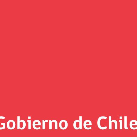
(Imagen)
 al día