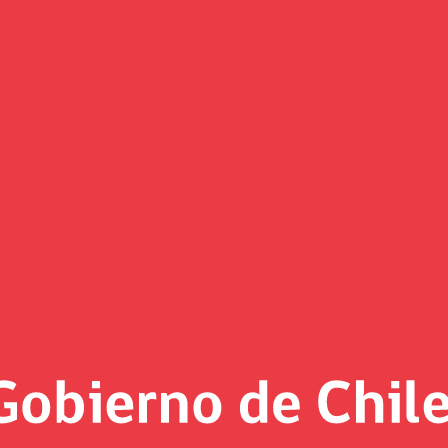
(Imagen)
 al día