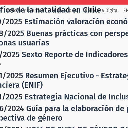
/2025
Estudio Exploratorio Análisis
fíos de la natalidad en Chile
o
Noticias y eventos
Deuda pública
Biblioteca Digital
E
0/2025
Estimación valoración econ
8/2025
Buenas prácticas con perspe
onas usuarias
/2025
Sexto Reporte de Indicadores
e
1/2025
Resumen Ejecutivo - Estrate
nciera (ENIF)
1/2025
Estrategia Nacional de Inclu
6/2024
Guía para la elaboración de
pectiva de género