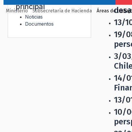
5/12
principal
desa
Ministerio
Subsecretaría de Hacienda
Áreas de trabaj
Noticias
13/1
Documentos
19/0
pers
3/03
Chil
14/0
Fina
13/0
10/0
pers