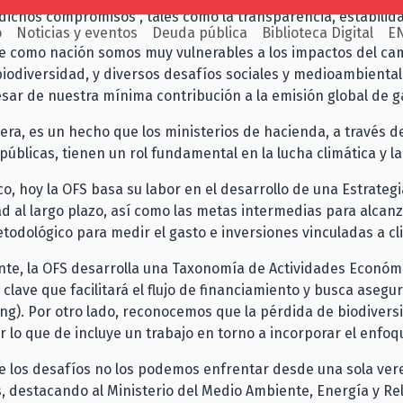
dichos compromisos , tales como la transparencia, estabilid
o
Noticias y eventos
Deuda pública
Biblioteca Digital
E
 como nación somos muy vulnerables a los impactos del cam
iodiversidad, y diversos desafíos sociales y medioambiental
esar de nuestra mínima contribución a la emisión global de 
ra, es un hecho que los ministerios de hacienda, a través de l
 públicas, tienen un rol fundamental en la lucha climática y l
o, hoy la OFS basa su labor en el desarrollo de una Estrateg
ad al largo plazo, así como las metas intermedias para alcanz
odológico para medir el gasto e inversiones vinculadas a cli
nte, la OFS desarrolla una Taxonomía de Actividades Econó
clave que facilitará el flujo de financiamiento y busca asegur
g). Por otro lado, reconocemos que la pérdida de biodiversi
or lo que de incluye un trabajo en torno a incorporar el enfoq
los desafíos no los podemos enfrentar desde una sola vered
s, destacando al Ministerio del Medio Ambiente, Energía y R