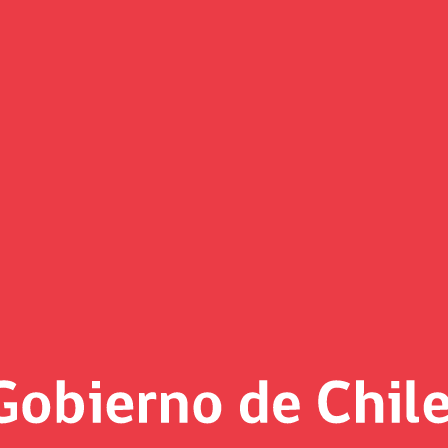
Documentos e informes
ra
/2020
Informe de la Asistencia Técn
riencia internacional comparada en
isionales y cambios entre fondos d