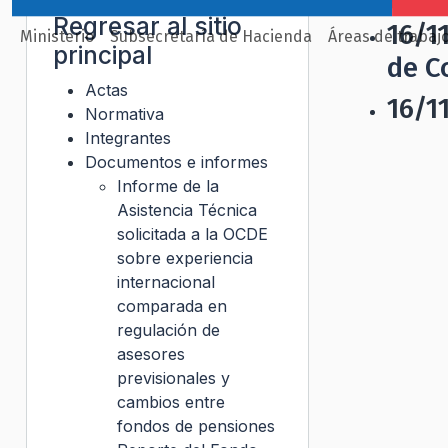
Regresar al sitio
16/1
Ministerio
Subsecretaría de Hacienda
Áreas de trabaj
principal
de C
Actas
16/1
Normativa
Integrantes
Documentos e informes
Informe de la
Asistencia Técnica
solicitada a la OCDE
sobre experiencia
internacional
comparada en
regulación de
asesores
previsionales y
cambios entre
fondos de pensiones