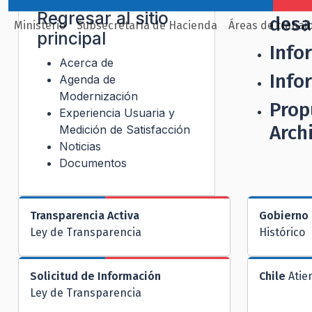
Reco
Regresar al sitio
desa
Ministerio
Subsecretaría de Hacienda
Áreas de trabaj
principal
Info
Acerca de
Info
Agenda de
Modernización
Prop
Experiencia Usuaria y
Arch
Medición de Satisfacción
Noticias
Documentos
Transparencia Activa
Gobierno 
Ley de Transparencia
Histórico
Solicitud de Información
Chile
Atie
Ley de Transparencia