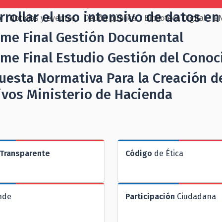
mendaciones para futuras líneas de
rrollar el uso intensivo de datos en
o
Noticias y eventos
Deuda pública
Biblioteca Digital
E
rme Final Gestión Documental
rme Final Estudio Gestión del Cono
uesta Normativa Para la Creación d
ivos Ministerio de Hacienda
Transparente
Código
de Ética
nde
Participación
Ciudadana