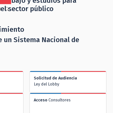
 trabajo y estudios para
 el sector público
N
cimiento
e un Sistema Nacional de
Solicitud de Audiencia
Ley del Lobby
Acceso
Consultores