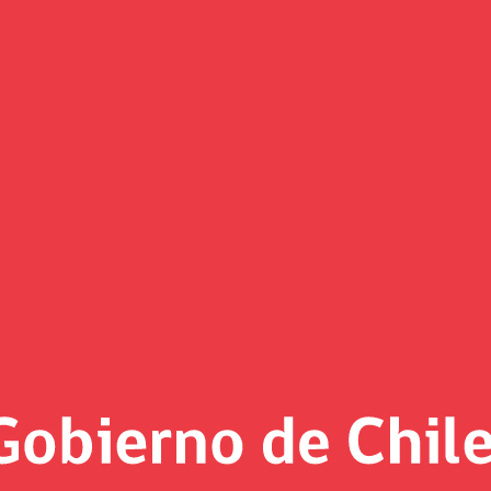
Gestión del conocimiento
 de Modernización del Estado
Documentos
mendaciones para la implementació
s en las políticas públicas.