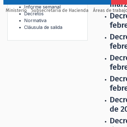
marz
Informe semanal
Ministerio
Subsecretaría de Hacienda
Áreas de trabaj
Decretos
Decr
Normativa
febr
Cláusula de salida
Decr
febr
Decr
febr
Decr
febr
Decr
de 2
Decr