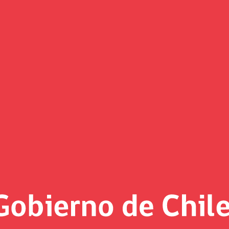
Decretos
«
Página 8
eto Exento vigente desde el 27 de f