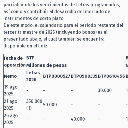
parcialmente los vencimientos de Letras programados,
así como a contribuir al desarrollo del mercado de
instrumentos de corto plazo.
De este modo, el calendario para el período restante del
tercer trimestre de 2025 (incluyendo bonos) es el
presentado abajo, el cual también se encuentra
disponible en el
link
:
BTP
Fecha de
operación
Millones de pesos
M
Letras
Nemo
BTP0000527
BTP0500335
BTP0610456
2026
19 ago
-
-
-
30.000
1
2025
21 ago
350.000
50.000
-
-
-
2025
(1)
26 ago
-
-
40.000
-
1
2025