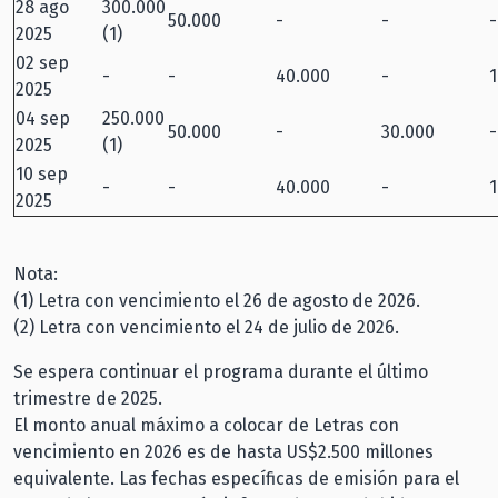
28 ago
300.000
50.000
-
-
-
2025
(1)
02 sep
-
-
40.000
-
1
2025
04 sep
250.000
50.000
-
30.000
-
2025
(1)
10 sep
-
-
40.000
-
1
2025
Nota:
(1) Letra con vencimiento el 26 de agosto de 2026.
(2) Letra con vencimiento el 24 de julio de 2026.
Se espera continuar el programa durante el último
trimestre de 2025.
El monto anual máximo a colocar de Letras con
vencimiento en 2026 es de hasta US$2.500 millones
equivalente. Las fechas específicas de emisión para el