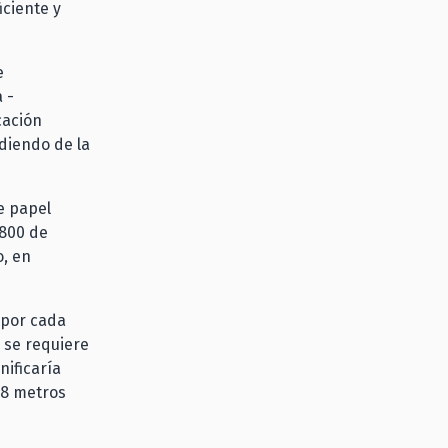
iciente y
e
 -
cación
diendo de la
e papel
.800 de
o, en
 por cada
y se requiere
nificaría
1,8 metros