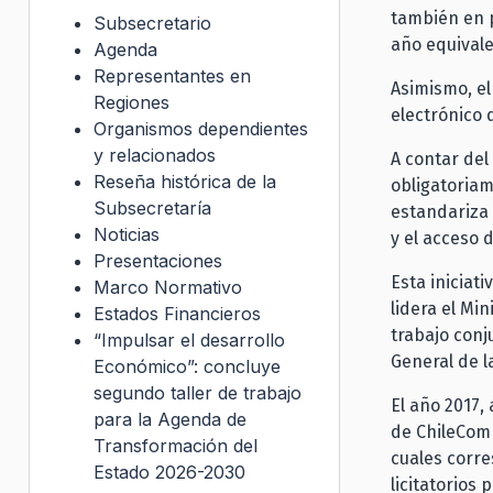
también en p
Subsecretario
año equivale
Agenda
Representantes en
Asimismo, el
Regiones
electrónico 
Organismos dependientes
y relacionados
A contar del
Reseña histórica de la
obligatoriam
Subsecretaría
estandariza 
Noticias
y el acceso 
Presentaciones
Esta iniciat
Marco Normativo
lidera el Mi
Estados Financieros
trabajo conj
“Impulsar el desarrollo
General de l
Económico”: concluye
segundo taller de trabajo
El año 2017,
para la Agenda de
de ChileComp
Transformación del
cuales corre
Estado 2026-2030
licitatorio