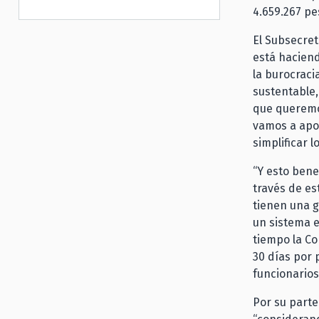
4.659.267 pe
El Subsecret
está hacien
la burocraci
sustentable,
que queremo
vamos a apo
simplificar l
“Y esto bene
través de e
tienen una g
un sistema e
tiempo la Co
30 días por 
funcionarios
Por su parte