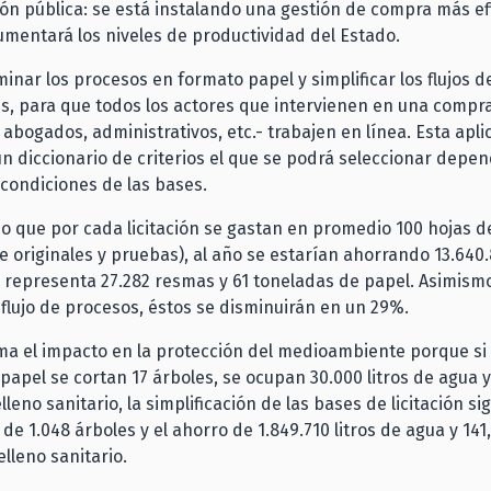
ón pública: se está instalando una gestión de compra más ef
aumentará los niveles de productividad del Estado.
minar los procesos en formato papel y simplificar los flujos d
, para que todos los actores que intervienen en una compra
 abogados, administrativos, etc.- trabajen en línea. Esta apli
n diccionario de criterios el que se podrá seleccionar depen
condiciones de las bases.
 que por cada licitación se gastan en promedio 100 hojas d
e originales y pruebas), al año se estarían ahorrando 13.640
e representa 27.282 resmas y 61 toneladas de papel. Asimism
flujo de procesos, éstos se disminuirán en un 29%.
ma el impacto en la protección del medioambiente porque si
papel se cortan 17 árboles, se ocupan 30.000 litros de agua 
lleno sanitario, la simplificación de las bases de licitación sig
a de 1.048 árboles y el ahorro de 1.849.710 litros de agua y 14
elleno sanitario.