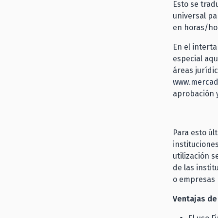
Esto se trad
universal p
en horas/h
En el intert
especial aqu
áreas jurídi
www.mercado
aprobación y
Para esto úl
institucione
utilización 
de las insti
o empresas 
Ventajas de