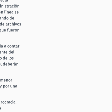
s, la
inistración
en línea se
sando de
 de archivos
 que fueron
ia a contar
ente del
o de los
s, deberán
e menor
 y por una
rocracia.
a