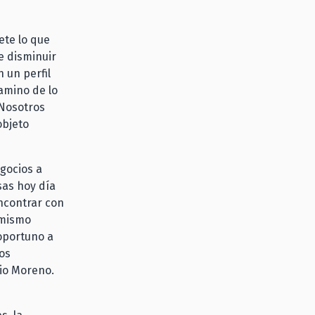
ete lo que
e disminuir
 un perfil
amino de lo
 Nosotros
objeto
gocios a
sas hoy día
ncontrar con
 mismo
 oportuno a
los
io Moreno.