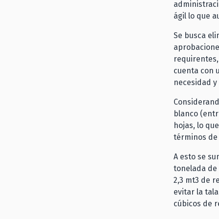
administraci
ágil lo que 
Se busca eli
aprobaciones
requirentes,
cuenta con u
necesidad y 
Considerando
blanco (entr
hojas, lo qu
términos de 
A esto se su
tonelada de 
2,3 mt3 de re
evitar la tal
cúbicos de r