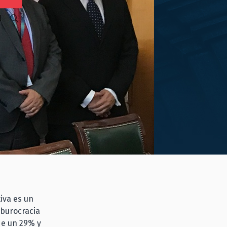
N
iva es un
 burocracia
de un 29% y