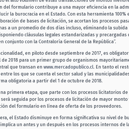
o el alto volumen de estas transacciones de montos menore
ón del formulario contribuye a una mayor eficiencia en la adm
ducir la burocracia en el Estado. Con esta herramienta 100% 
elaboración de bases de licitación, se acortan los procesos pa
as a un promedio de dos días incluso, eliminando la subida
isponiendo cláusulas legales estandarizadas y precargadas
n conjunto con la Contraloría General de la República”.
cionalidad, en piloto desde septiembre de 2017, es obligator
il de 2018 para un primer grupo de organismos mayoritariam
ntral que transan en
www.mercadopublico.cl
. En tanto el rest
entre los que se cuenta el sector salud y las municipalidade
rma obligatoria a partir del 1 de octubre de 2018.
una primera etapa, que parte con los procesos licitatorios d
 será seguida por los procesos de licitación de mayor monto
ión del formulario en línea de oferta de los proveedores.
ra, el Estado disminuye en forma significativa su nivel de bu
implica un antes y un después en los procesos internos de l