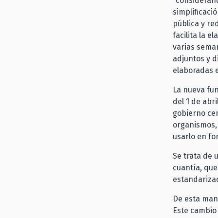
“considerand
simplificaci
pública y re
facilita la 
varias seman
adjuntos y d
elaboradas e
La nueva fun
del 1 de abr
gobierno ce
organismos, 
usarlo en fo
Se trata de 
cuantía, que
estandarizac
De esta mane
Este cambio 