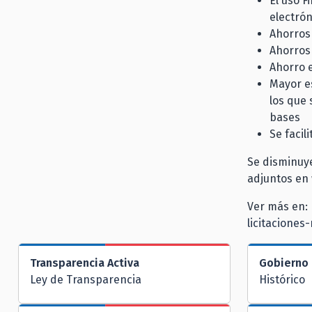
El uso F
electrón
Ahorros 
Ahorros 
Ahorro 
Mayor es
los que
bases
Se facil
Se disminuye
adjuntos en
Ver más en:
licitacione
Transparencia Activa
Gobierno 
Ley de Transparencia
Histórico