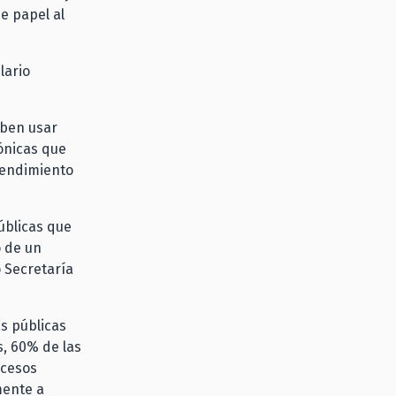
e papel al
lario
eben usar
ónicas que
ntendimiento
úblicas que
o de un
o Secretaría
s públicas
s, 60% de las
ocesos
mente a