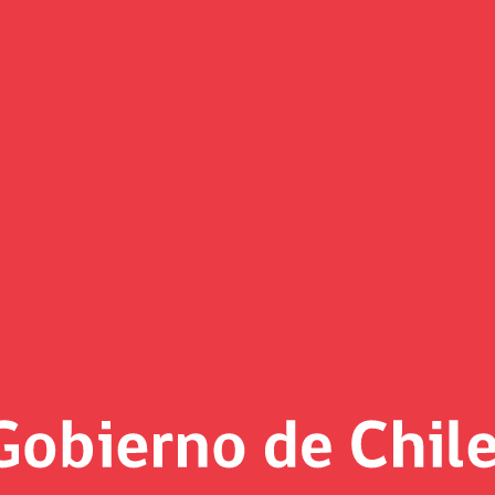
 innovador formulario de licita
 más de 61 toneladas