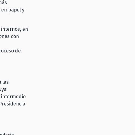
más
 en papel y
 internos, en
iones con
proceso de
 las
uya
r intermedio
 Presidencia