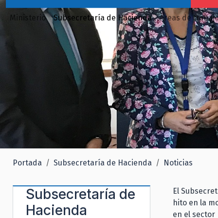
Ministerio
Subsecretaría de Hacienda
Áreas de trabaj
Portada
Subsecretaría de Hacienda
Noticias
Subsecretaría de
El Subsecret
hito en la m
Hacienda
en el sector