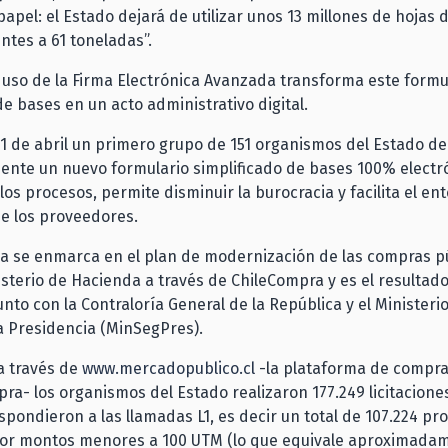
apel: el Estado dejará de utilizar unos 13 millones de hojas d
ntes a 61 toneladas”.
 uso de la Firma Electrónica Avanzada transforma este formu
de bases en un acto administrativo digital.
 1 de abril un primero grupo de 151 organismos del Estado d
ente un nuevo formulario simplificado de bases 100% electr
los procesos, permite disminuir la burocracia y facilita el e
de los proveedores.
iva se enmarca en el plan de modernización de las compras p
nisterio de Hacienda a través de ChileCompra y es el resultad
unto con la Contraloría General de la República y el Ministeri
a Presidencia (MinSegPres).
 a través de
www.mercadopublico.cl
-la plataforma de compra
ra- los organismos del Estado realizaron 177.249 licitacione
spondieron a las llamadas L1, es decir un total de 107.224 pr
s por montos menores a 100 UTM (lo que equivale aproximada