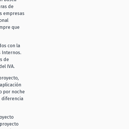
eras de
las empresas
onal
iempre que
dos con la
 Internos.
és de
del IVA.
proyecto,
aplicación
io por noche
 diferencia
oyecto
 proyecto