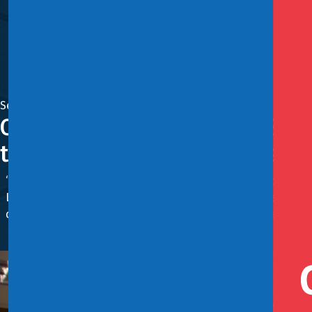
Septiembre 3, 2024
Comisión de Economía del Senad
turismo y fomentar la industri
“Creemos que con la globalidad de las medidas contempladas
La subsecretaria de Turismo , Verónica Pardo Lagos, detal
que tiene relación directa con mayor promoción internacion