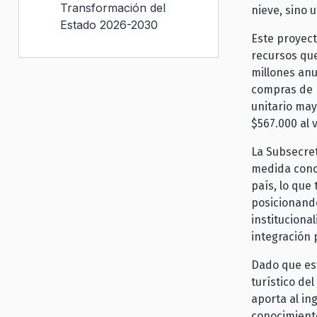
Transformación del
nieve, sino 
Estado 2026-2030
Este proyect
recursos que
millones anu
compras de b
unitario may
$567.000 al 
La Subsecret
medida concr
país, lo que
posicionand
instituciona
integración 
Dado que est
turístico del
aporta al in
conocimiento