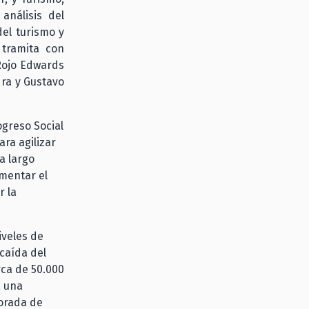
análisis del
del turismo y
 tramita con
 Rojo Edwards
dra y Gustavo
ogreso Social
ara agilizar
a largo
umentar el
r la
iveles de
caída del
ca de 50.000
a una
orada de