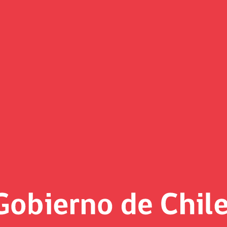
o inició tramitación del proyec
a audiovisual
 en este proyecto podemos potenciar la llegada de más turis
ló que “este proyecto es una medida concreta con la que es
al para seguir posicionando Chile como destino”.