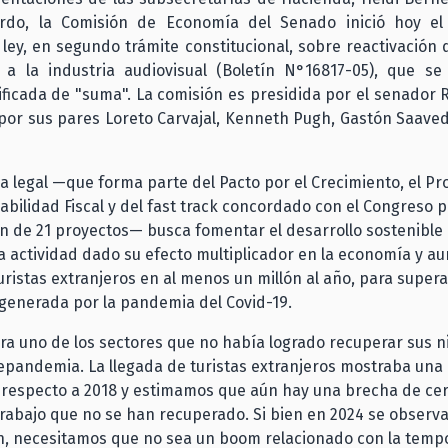
rdo, la Comisión de Economía del Senado inició hoy el 
ley, en segundo trámite constitucional, sobre reactivación 
a la industria audiovisual (Boletín N°16817-05), que se
ificada de "suma". La comisión es presidida por el senador
por sus pares Loreto Carvajal, Kenneth Pugh, Gastón Saave
iva legal —que forma parte del Pacto por el Crecimiento, el Pr
abilidad Fiscal y del fast track concordado con el Congreso p
ón de 21 proyectos— busca fomentar el desarrollo sostenible 
a actividad dado su efecto multiplicador en la economía y a
uristas extranjeros en al menos un millón al año, para supera
generada por la pandemia del Covid-19.
era uno de los sectores que no había logrado recuperar sus n
epandemia. La llegada de turistas extranjeros mostraba una 
 respecto a 2018 y estimamos que aún hay una brecha de cer
rabajo que no se han recuperado. Si bien en 2024 se observ
n, necesitamos que no sea un boom relacionado con la temp