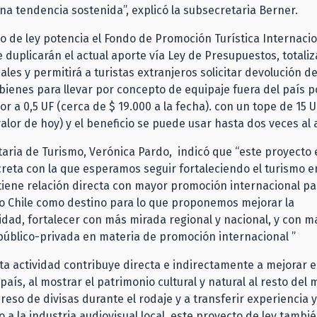
una tendencia sostenida”, explicó la subsecretaria Berner.
o de ley potencia el Fondo de Promoción Turística Internaci
 duplicarán el actual aporte vía Ley de Presupuestos, total
ales y permitirá a turistas extranjeros solicitar devolución d
ienes para llevar por concepto de equipaje fuera del país p
or a 0,5 UF (cerca de $ 19.000 a la fecha). con un tope de 15 
valor de hoy) y el beneficio se puede usar hasta dos veces al 
aria de Turismo, Verónica Pardo, indicó que “este proyecto 
eta con la que esperamos seguir fortaleciendo el turismo e
 tiene relación directa con mayor promoción internacional pa
o Chile como destino para lo que proponemos mejorar la
lidad, fortalecer con más mirada regional y nacional, y con m
público-privada en materia de promoción internacional ”
a actividad contribuye directa e indirectamente a mejorar el
 país, al mostrar el patrimonio cultural y natural al resto del
greso de divisas durante el rodaje y a transferir experiencia y
 a la industria audiovisual local, este proyecto de ley tambi