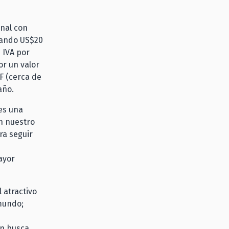
onal con
izando US$20
e IVA por
or un valor
UF (cerca de
año.
es una
n nuestro
ra seguir
ayor
 atractivo
 mundo;
én busca