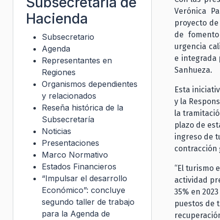
Subsecretaría de
Verónica Pa
Hacienda
proyecto de 
de fomento 
Subsecretario
urgencia cal
Agenda
e integrada 
Representantes en
Sanhueza.
Regiones
Organismos dependientes
Esta iniciat
y relacionados
y la Respons
Reseña histórica de la
la tramitaci
Subsecretaría
plazo de est
Noticias
ingreso de t
Presentaciones
contracción 
Marco Normativo
Estados Financieros
“El turismo 
“Impulsar el desarrollo
actividad pr
Económico”: concluye
35% en 2023
segundo taller de trabajo
puestos de t
para la Agenda de
recuperació