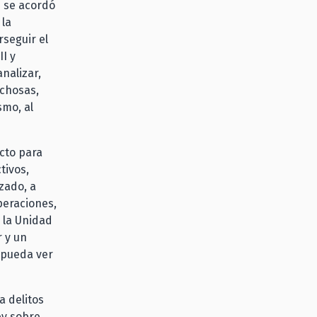
3 se acordó
 la
rseguir el
II y
nalizar,
chosas,
smo, al
cto para
tivos,
zado, a
peraciones,
 la Unidad
r y un
o pueda ver
a delitos
ey sobre