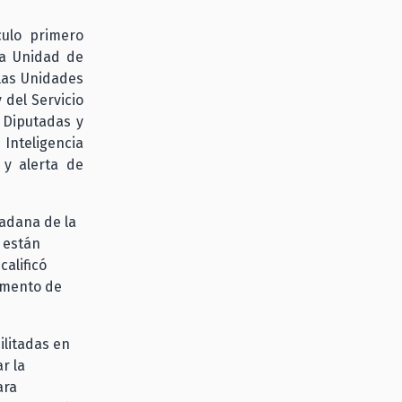
culo primero
la Unidad de
 las Unidades
 del Servicio
 Diputadas y
Inteligencia
 y alerta de
adana de la
 están
calificó
umento de
ilitadas en
r la
ara