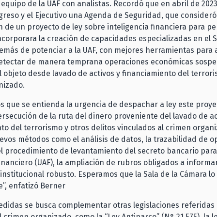
l equipo de la UAF con analistas. Recordó que en abril de 202
greso y el Ejecutivo una Agenda de Seguridad, que consideró
 de un proyecto de ley sobre inteligencia financiera para pe
incorporara la creación de capacidades especializadas en el S
más de potenciar a la UAF, con mejores herramientas para a
detectar de manera temprana operaciones económicas sospe
 objeto desde lavado de activos y financiamiento del terrori
nizado.
 que se entienda la urgencia de despachar a ley este proye
 persecución de la ruta del dinero proveniente del lavado de ac
to del terrorismo y otros delitos vinculados al crimen organi
evos métodos como el análisis de datos, la trazabilidad de o
l procedimiento de levantamiento del secreto bancario para
Financiero (UAF), la ampliación de rubros obligados a informa
rinstitucional robusto. Esperamos que la Sala de la Cámara l
”, enfatizó Berner
didas se busca complementar otras legislaciones referidas 
l crimen organizado, como la “Ley Antinarco” (N° 21.575), la l