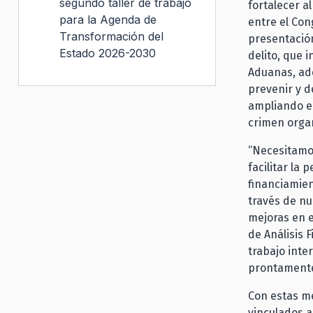
segundo taller de trabajo
fortalecer a
para la Agenda de
entre el Con
Transformación del
presentación
Estado 2026-2030
delito, que 
Aduanas, ade
prevenir y 
ampliando el
crimen orga
“Necesitamos
facilitar la
financiamien
través de nu
mejoras en e
de Análisis 
trabajo inte
prontamente
Con estas me
vinculados a