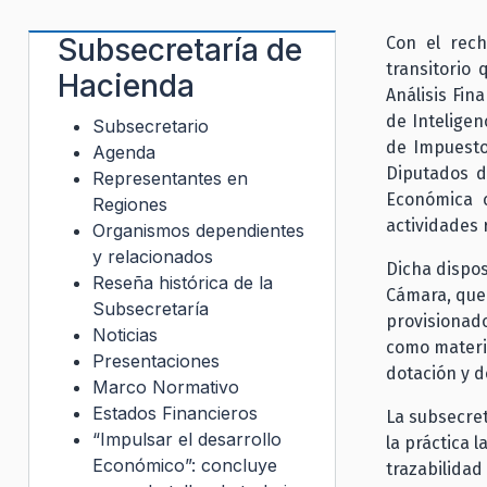
Subsecretaría de
Con el rech
transitorio
Hacienda
Análisis Fin
de Inteligen
Subsecretario
de Impuesto
Agenda
Diputados d
Representantes en
Económica c
Regiones
actividades 
Organismos dependientes
y relacionados
Dicha dispos
Reseña histórica de la
Cámara, que 
Subsecretaría
provisionados
Noticias
como materia
Presentaciones
dotación y d
Marco Normativo
Estados Financieros
La subsecret
“Impulsar el desarrollo
la práctica l
Económico”: concluye
trazabilidad