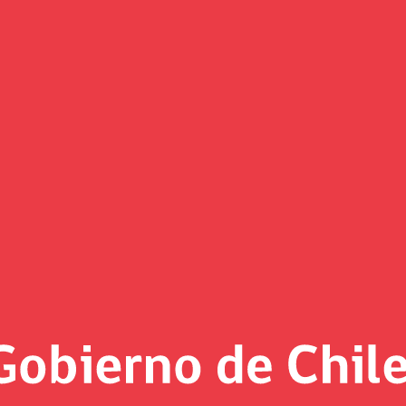
mara despachó a Sala proyecto 
ursos para aumentar en cinco personas respectivamente las d
Agenda de Seguridad, que consideró la presentación de e