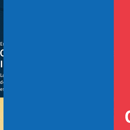
Enero 27, 2026
Comisión de Hacienda de la Cá
Inteligencia Económica
La subsecretaria de Hacienda lamentó el rechazo de los rec
de 2023 se acordó entre el Congreso y el Ejecutivo una 
especializadas en los tres servicios.