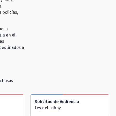
e
 policías,
e la
eja en el
las
 destinados a
echosas
Solicitud de Audiencia
Ley del Lobby