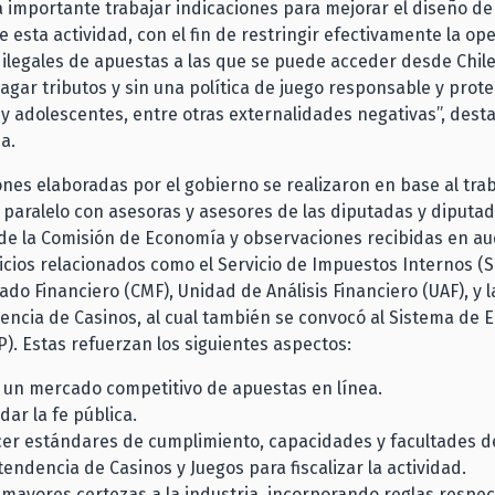
 importante trabajar indicaciones para mejorar el diseño de 
e esta actividad, con el fin de restringir efectivamente la op
ilegales de apuestas a las que se puede acceder desde Chile
agar tributos y sin una política de juego responsable y prot
 y adolescentes, entre otras externalidades negativas”, desta
a.
ones elaboradas por el gobierno se realizaron en base al tra
 paralelo con asesoras y asesores de las diputadas y diputa
de la Comisión de Economía y observaciones recibidas en aud
icios relacionados como el Servicio de Impuestos Internos (S
ado Financiero (CMF), Unidad de Análisis Financiero (UAF), y l
encia de Casinos, al cual también se convocó al Sistema de
P). Estas refuerzan los siguientes aspectos:
 un mercado competitivo de apuestas en línea.
ar la fe pública.
cer estándares de cumplimiento, capacidades y facultades de
endencia de Casinos y Juegos para fiscalizar la actividad.
mayores certezas a la industria, incorporando reglas respec