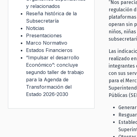
“Nos parecía
y relacionados
regulación d
Reseña histórica de la
plataformas 
Subsecretaría
operan sin p
Noticias
niños, niñas
Presentaciones
subsecretari
Marco Normativo
Estados Financieros
Las indicaci
“Impulsar el desarrollo
realizado en
Económico”: concluye
integrantes 
segundo taller de trabajo
con sus serv
para la Agenda de
para el Merc
Transformación del
Superintend
Estado 2026-2030
Públicas (SE
Generar
Resguard
Estable
Superint
Otorgar 