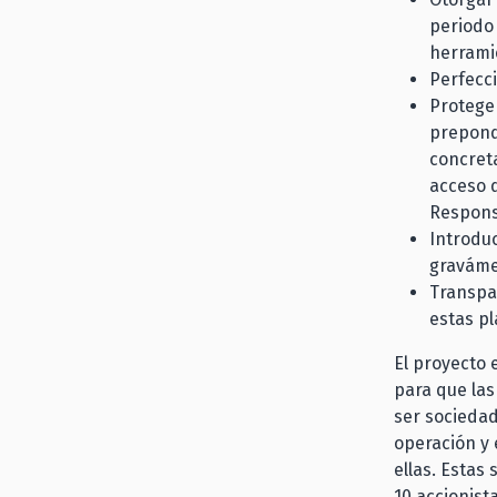
periodo 
herramie
Perfecci
Proteger
prepond
concret
acceso d
Responsa
Introduc
graváme
Transpar
estas p
El proyecto 
para que las
ser sociedad
operación y 
ellas. Estas
10 accionista