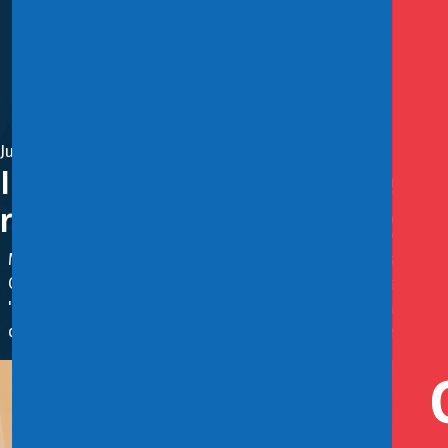
Junio 13, 2023
Indicaciones al proyecto de le
regulación, promover el juego r
Ministerio de Hacienda elaboró estas indicaciones sobre la
CMF, UAF, y Superintendencia de Casinos, además de consid
"Nos parecía importante trabajar indicaciones para mejorar 
de apuestas a las que se puede acceder desde Chile", dijo l