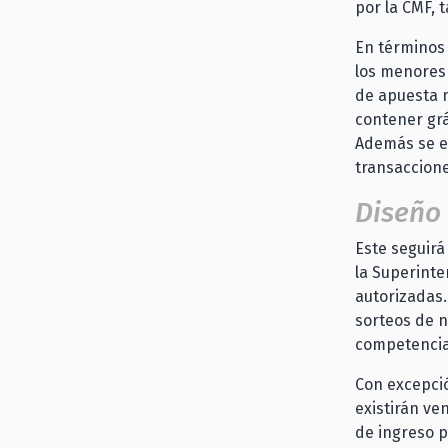
por la CMF, 
En términos 
los menores 
de apuesta n
contener grá
Además se es
transaccione
Diseño 
Este seguirá
la Superinte
autorizadas.
sorteos de n
competencias
Con excepció
existirán ve
de ingreso 