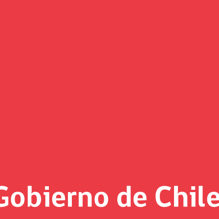
y de plataformas de apuestas en
esponsable y a uniformar tribut
 base del trabajo realizado con asesoras y asesores de las d
erar las observaciones recibidas en audiencias realizadas po
el diseño de la regulación de esta actividad, con el fin de 
a subsecretaria Heidi Berner.