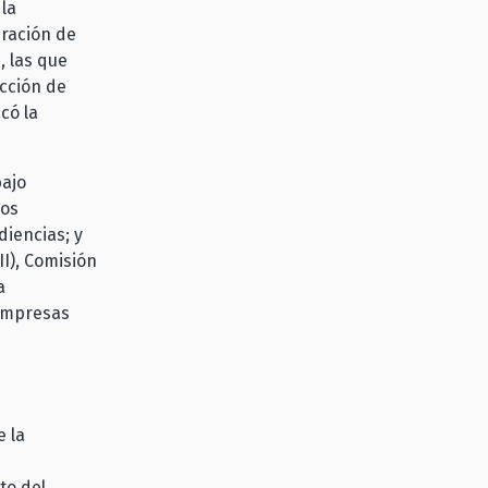
la
eración de
, las que
ección de
có la
bajo
dos
iencias; y
II), Comisión
a
 Empresas
 la
to del