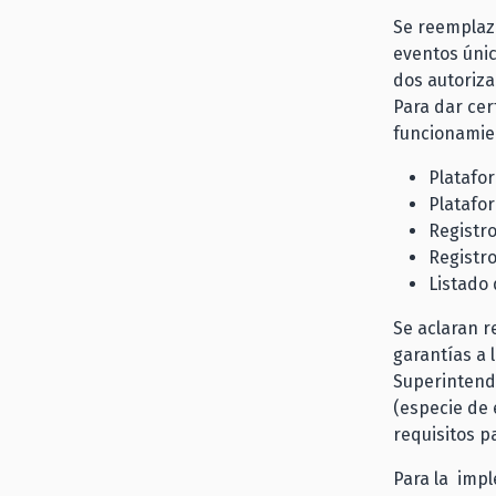
Se reemplaza
eventos únic
dos autoriza
Para dar cer
funcionamien
Platafo
Platafo
Registro
Registro
Listado 
Se aclaran r
garantías a 
Superintende
(especie de 
requisitos pa
Para la impl