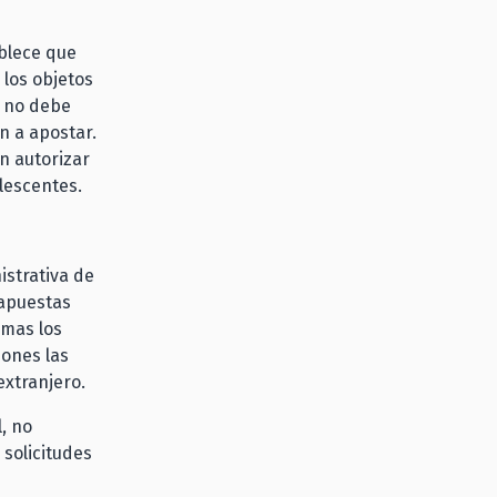
ablece que
los objetos
n no debe
n a apostar.
n autorizar
lescentes.
istrativa de
 apuestas
rmas los
iones las
extranjero.
, no
 solicitudes