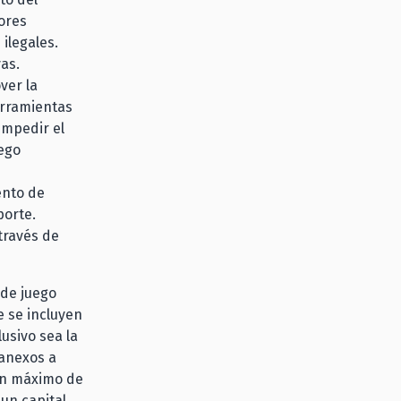
ores
ilegales.
as.
ver la
erramientas
impedir el
uego
ento de
porte.
través de
 de juego
e se incluyen
usivo sea la
 anexos a
 un máximo de
 un capital