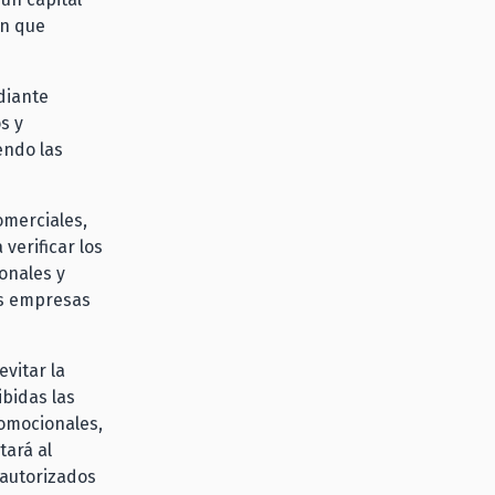
ón que
diante
s y
endo las
omerciales,
 verificar los
ionales y
us empresas
vitar la
ibidas las
romocionales,
tará al
autorizados