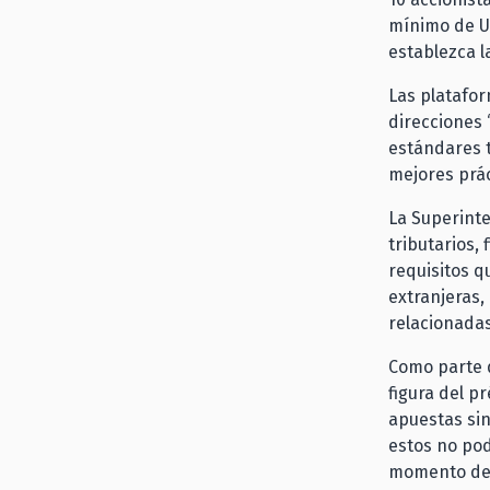
mínimo de UT
establezca l
Las platafor
direcciones 
estándares t
mejores prác
La Superinte
tributarios, 
requisitos q
extranjeras,
relacionadas
Como parte d
figura del p
apuestas sin
estos no pod
momento de 