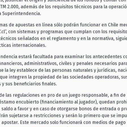
M 2.000, además de los requisitos técnicos para la operaci
a Superintendencia.
mas de apuestas en línea sólo podrán funcionar en Chile me
“.cl”, con sistemas y programas que cumplan con los requisito
écnicos señalados en el reglamento y en la normativa, sigui
ticas internacionales.
ndencia estará facultada para examinar los antecedentes c
financieros, administrativos, civiles y penales necesarios para
ue la ley establece de las personas naturales y jurídicas, nac
 que integren la propiedad de las sociedades operadoras, s
 y sus beneficiarios finales.
e las regulaciones en pro de un juego responsable, a fin de e
réstamo encubierto (financiamiento al jugador), quedan proh
 saldo a favor y en caso de otorgarse bonos de entrada o p
rán sujetarse a restricciones y serán lo primero que se impu
apostar. Este mercado solo funcionará con medios de pago 