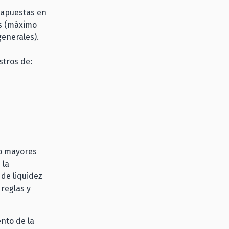
e apuestas en
os (máximo
generales).
stros de:
do mayores
 la
de liquidez
 reglas y
nto de la