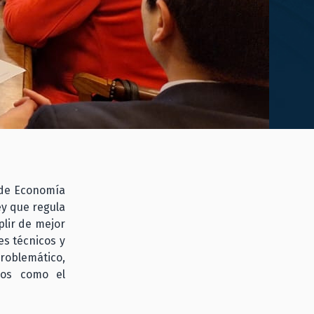
 de Economía
ey que regula
plir de mejor
es técnicos y
roblemático,
ivos como el