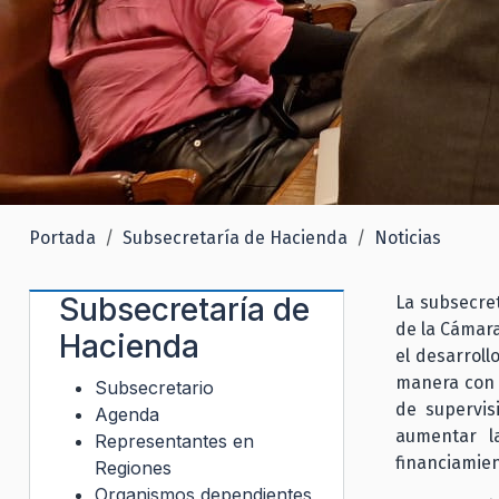
Portada
Subsecretaría de Hacienda
Noticias
Subsecretaría de
La subsecre
de la Cámara
Hacienda
el desarroll
manera con l
Subsecretario
de supervis
Agenda
aumentar la
Representantes en
financiamien
Regiones
Organismos dependientes