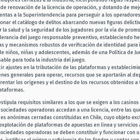
de renovación de la licencia de operación, y dotando de mej
ntas a la Superintendencia para perseguir a los operadores 
onar el catálogo de delitos abarcando nuevas figuras delictiv
 la salud y la seguridad de los jugadores por la vía de promo
erancia del juego responsable preventivo, estableciendo h
as y mecanismos robustos de verificación de identidad para 
e niños, niñas y adolescentes, además de una Política de J
ble para toda la industria del juego.
ir ajustes en la tributación de las plataformas y establecimi
nes generales para operar, recursos que se aportarán al de
entar los orígenes y el destino de los recursos obtenidos a 
lataformas.
estipula requisitos similares a los que se exigen a los casinos
 sociedades operadoras accedan a una licencia, entre las qu
es anónimas cerradas constituidas en Chile, cuyo objeto excl
explotación de plataformas de apuestas en línea y servicios
 sociedades operadoras se deben constituir y funcionar con
s, justificar el origen y suficiencia de los fondos y contar con