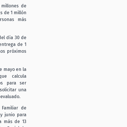
 millones de
s de 1 millón
ersonas más
el día 30 de
 entrega de 1
los próximos
de mayo en la
que calcula
os para ser
olicitar una
eevaluado.
 Familiar de
y junio para
 a más de 13