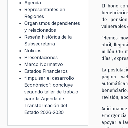
Agenda
El bono con
Representantes en
beneficiario
Regiones
de pension
Organismos dependientes
vulnerables 
y relacionados
Reseña histórica de la
“Hemos movi
Subsecretaría
abril, llega
Noticias
millón 616 
Presentaciones
días”, expre
Marco Normativo
La postulaci
Estados Financieros
página web
“Impulsar el desarrollo
automática
Económico”: concluye
beneficiari
segundo taller de trabajo
revisión, ap
para la Agenda de
Transformación del
Adicionalme
Estado 2026-2030
Emergencia 
apoyar a la