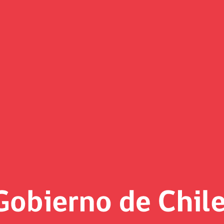
 que hay 65.228 beneficiarios 
s primeros días de postulación del Bono Clase Media en el p