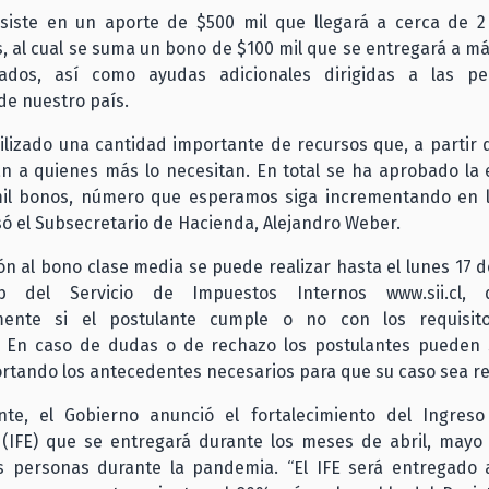
siste en un aporte de $500 mil que llegará a cerca de 2
s, al cual se suma un bono de $100 mil que se entregará a má
ados, así como ayudas adicionales dirigidas a las p
de nuestro país.
lizado una cantidad importante de recursos que, a partir d
rán a quienes más lo necesitan. En total se ha aprobado la
mil bonos, número que esperamos siga incrementando en 
só el Subsecretario de Hacienda, Alejandro Weber.
ón al bono clase media se puede realizar hasta el lunes 17 
 del Servicio de Impuestos Internos www.sii.cl, 
mente si el postulante cumple o no con los requisit
o. En caso de dudas o de rechazo los postulantes pueden s
ortando los antecedentes necesarios para que su caso sea r
nte, el Gobierno anunció el fortalecimiento del Ingreso
(IFE) que se entregará durante los meses de abril, mayo 
s personas durante la pandemia. “El IFE será entregado