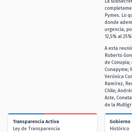
La subsecret
completamen
Pymes. Lo q
donde ademá
urgencia, po
12,5% al 25%”
A esta reuni
Roberto Gon
de Conupia; 
Conapyme; R
Verónica Con
Ramírez, Red
Chile; André
Aste, Conata
de la Multig
Transparencia Activa
Gobierno 
Ley de Transparencia
Histórico