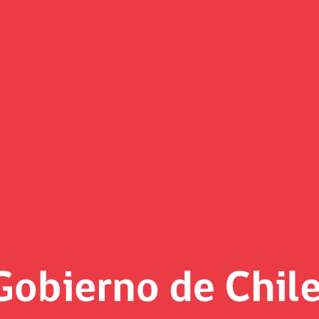
fica diálogos tributarios con g
mientos generales del próximo proyecto que modificará el Imp