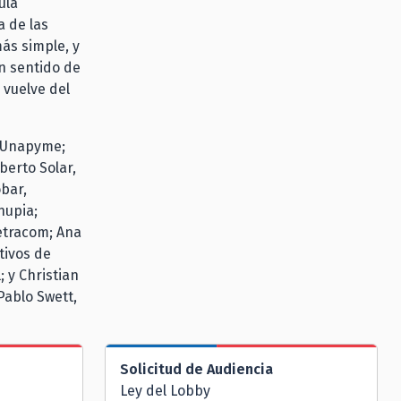
ula
 de las
ás simple, y
n sentido de
 vuelve del
e Unapyme;
erto Solar,
bar,
nupia;
Fetracom; Ana
tivos de
; y Christian
Pablo Swett,
Solicitud de Audiencia
Ley del Lobby