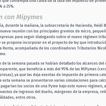
 que contempla una caída de la tasa del impuesto de prime
% a 25%.
n con Mipymes
a, durante la mañana, la subsecretaria de Hacienda, Heidi B
nueva reunión con los principales gremios de micro, pequeñ
presas para seguir dialogando sobre el nuevo régimen tribu
e se propone incorporar en el proyecto de ley que introducir
la Renta, acompañada de los coordinadores Tributarios Nico
lme.
n de la semana pasada se habían detallado los alcances del
nsparente,
que beneficia a
más del 95% de las MiPymes (cer
presas), ya que las deja exentas de impuesto de primera cate
 esta semana se presentaron varias simulaciones para calcu
e pagarían los socios de una Pyme bajo este nuevo régimen,
puestos de ingresos del dueño, márgenes de la empresa, retir
ilidades, entre otros.