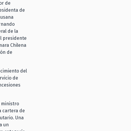
or de
residenta de
 Susana
ernando
ral de la
l presidente
mara Chilena
ión de
ecimiento del
rvicio de
oncesiones
 ministro
a cartera de
utario. Una
a un