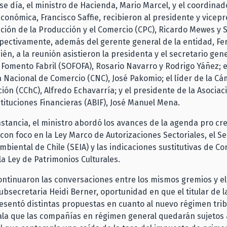
se día, el ministro de Hacienda, Mario Marcel, y el coordinad
conómica, Francisco Saffie, recibieron al presidente y vicep
ción de la Producción y el Comercio (CPC), Ricardo Mewes y
spectivamente, además del gerente general de la entidad, F
ién, a la reunión asistieron la presidenta y el secretario gene
Fomento Fabril (SOFOFA), Rosario Navarro y Rodrigo Yáñez; e
 Nacional de Comercio (CNC), José Pakomio; el líder de la Cá
ión (CChC), Alfredo Echavarría; y el presidente de la Asociac
tituciones Financieras (ABIF), José Manuel Mena.
nstancia, el ministro abordó los avances de la agenda pro cr
, con foco en la Ley Marco de Autorizaciones Sectoriales, el Se
mbiental de Chile (SEIA) y las indicaciones sustitutivas de C
la Ley de Patrimonios Culturales.
ontinuaron las conversaciones entre los mismos gremios y el
subsecretaria Heidi Berner, oportunidad en que el titular de l
sentó distintas propuestas en cuanto al nuevo régimen trib
ala que las compañías en régimen general quedarán sujetos 