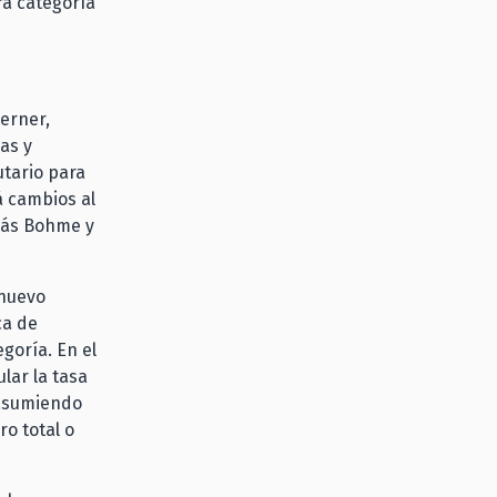
ra categoría
erner,
as y
tario para
á cambios al
lás Bohme y
 nuevo
ca de
goría. En el
lar la tasa
 asumiendo
o total o