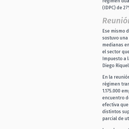
régimen dual
(IDPC) de 27
Reunió
Ese mismo dí
sostuvo una 
medianas em
el sector qu
Impuesto a 
Diego Rique
En la reunió
régimen tra
1.175.000 em
encuentro de
efectiva qu
distintos su
parcial de ut