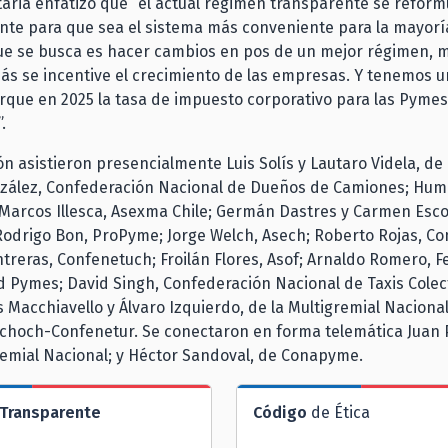
aria enfatizó que “el actual régimen transparente se reform
te para que sea el sistema más conveniente para la mayoría
ue se busca es hacer cambios en pos de un mejor régimen, m
s se incentive el crecimiento de las empresas. Y tenemos u
rque en 2025 la tasa de impuesto corporativo para las Pymes
.
ón asistieron presencialmente Luis Solís y Lautaro Videla, d
zález, Confederación Nacional de Dueños de Camiones; Humb
Marcos Illesca, Asexma Chile; Germán Dastres y Carmen Esco
odrigo Bon, ProPyme; Jorge Welch, Asech; Roberto Rojas, Co
treras, Confenetuch; Froilán Flores, Asof; Arnaldo Romero, 
 Pymes; David Singh, Confederación Nacional de Taxis Colec
s Macchiavello y Álvaro Izquierdo, de la Multigremial Nacional
choch-Confenetur. Se conectaron en forma telemática Juan 
remial Nacional; y Héctor Sandoval, de Conapyme.
Transparente
Código
de Ética