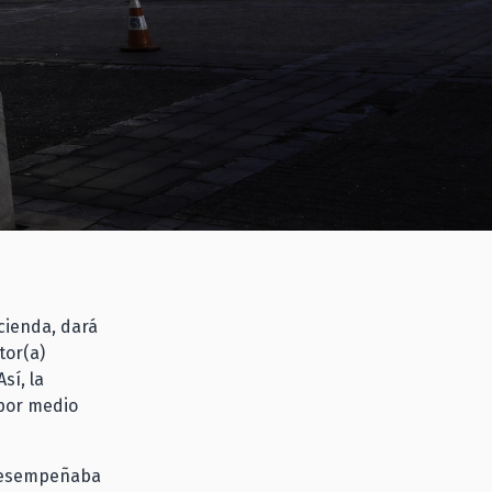
acienda, dará
tor(a)
sí, la
 por medio
 desempeñaba