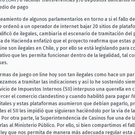
dio de pago
teamiento de algunos parlamentarios en torno a si el fallo de
ordenó a un operador de internet bajar 20 sitios de plataf
alificó de ilegales, cambiaría el escenario de tramitación del 
a de Hacienda enfatizó que el proyecto reafirma que estas 
ine son ilegales en Chile, y por ello se está legislando para c
ivo que les permita funcionar dentro de la legalidad, tal c
ses.
rmas de juego on line hoy son tan ilegales como hace un pa
amos a tramitar las indicaciones y así lo he sostenido sie
vicio de Impuestos Internos (SII) interpuso una querella en 
ercer el comercio clandestino y cuando habilitó para pagar IV
gitales y estas plataformas asumieron que debían pagarlo, 
les el SII les impidió que siguieran haciéndolo por la vía de 
. Por otra parte, la Superintendencia de Casinos fue una de 
las al Ministerio Público. Por ello, si bien compartimos el fal
 ley que nos permita de manera más adecuada regular esta a