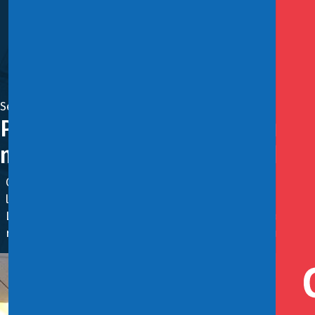
Septiembre 27, 2023
Plataformas de juego on line n
meses previos a la solicitud
Comisión de Economía de la Cámara aprobó literal del arti
licencias a plataformas que ha operado de manera ilegal en
La subsecretaria de Hacienda, Heidi Berner, enfatizó “ si
regular esta actividad, como lo hace el artículo 13 que se