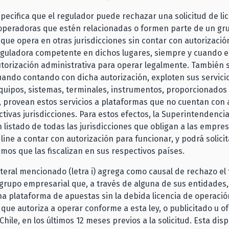
especifica que el regulador puede rechazar una solicitud de lic
operadoras que estén relacionadas o formen parte de un gr
que opera en otras jurisdicciones sin contar con autorizació
eguladora competente en dichos lugares, siempre y cuando e
torización administrativa para operar legalmente. También s
ando contando con dicha autorización, exploten sus servicio
quipos, sistemas, terminales, instrumentos, proporcionados
, provean estos servicios a plataformas que no cuentan con 
ctivas jurisdicciones. Para estos efectos, la Superintendenci
listado de todas las jurisdicciones que obligan a las empre
line a contar con autorización para funcionar, y podrá solicit
smos que las fiscalizan en sus respectivos países.
iteral mencionado (letra i) agrega como causal de rechazo el
grupo empresarial que, a través de alguna de sus entidades
a plataforma de apuestas sin la debida licencia de operación
n que autoriza a operar conforme a esta ley, o publicitado u o
Chile, en los últimos 12 meses previos a la solicitud. Esta dis