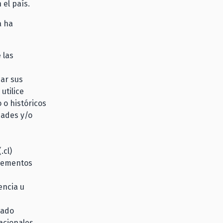
 el país.
a ha
 las
ar sus
utilice
 o históricos
dades y/o
.cl)
elementos
encia u
cado
nacionales