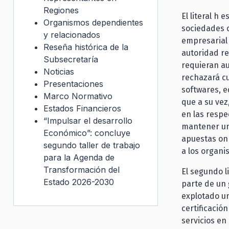
Regiones
El literal h 
Organismos dependientes
sociedades 
y relacionados
empresarial 
Reseña histórica de la
autoridad r
Subsecretaría
requieran au
Noticias
rechazará cu
Presentaciones
softwares, e
Marco Normativo
que a su vez
Estados Financieros
en las respe
“Impulsar el desarrollo
mantener un 
Económico”: concluye
apuestas on 
segundo taller de trabajo
a los organi
para la Agenda de
Transformación del
El segundo l
Estado 2026-2030
parte de un 
explotado un
certificació
servicios en 