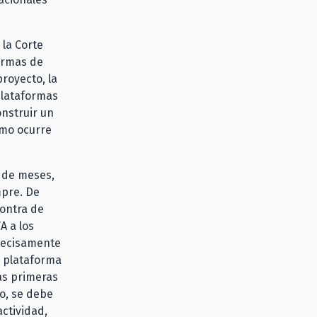
 la Corte
ormas de
proyecto, la
plataformas
onstruir un
omo ocurre
r de meses,
mpre. De
contra de
A a los
precisamente
la plataforma
las primeras
lo, se debe
ctividad,