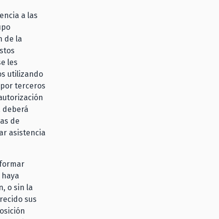
encia a las
upo
n de la
stos
e les
s utilizando
 por terceros
autorización
a deberá
sas de
ar asistencia
 formar
, haya
, o sin la
frecido sus
posición