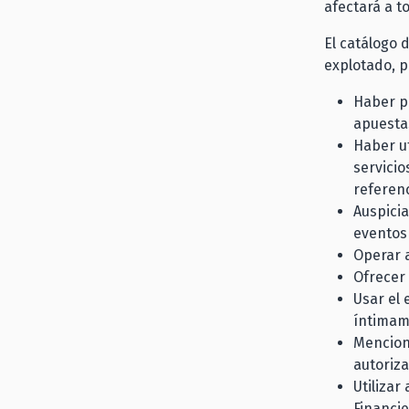
afectará a t
El catálogo
explotado, pu
Haber pe
apuesta
Haber u
servicio
referenc
Auspicia
eventos 
Operar a
Ofrecer 
Usar el
íntimam
Mencion
autoriza
Utilizar
Financie