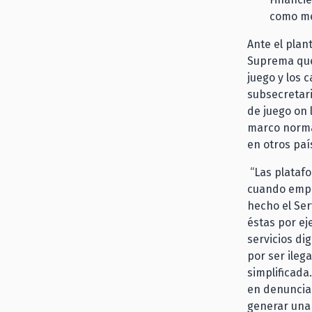
como me
Ante el plan
Suprema que 
juego y los c
subsecretari
de juego on l
marco normat
en otros paí
“Las platafo
cuando empez
hecho el Ser
éstas por ej
servicios di
por ser ilega
simplificada
en denunciar
generar una