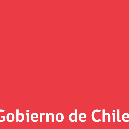
o podrán obtener licencia si ha
culado permanente que entrega facultades a la Superintende
 el país.
 bien compartimos el fallo (de la Corte Suprema), se debe g
 acaba de terminar de aprobar y que le entrega facultades a 