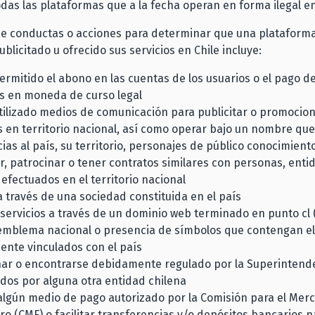
odas las plataformas que a la fecha operan en forma ilegal en
 de conductas o acciones para determinar que una plataform
blicitado u ofrecido sus servicios en Chile incluye:
rmitido el abono en las cuentas de los usuarios o el pago de
s en moneda de curso legal
tilizado medios de comunicación para publicitar o promocion
s en territorio nacional, así como operar bajo un nombre que 
ias al país, su territorio, personajes de público conocimiento
r, patrocinar o tener contratos similares con personas, enti
efectuados en el territorio nacional
 través de una sociedad constituida en el país
servicios a través de un dominio web terminado en punto cl (
 emblema nacional o presencia de símbolos que contengan 
ente vinculados con el país
ar o encontrarse debidamente regulado por la Superintend
dos por alguna otra entidad chilena
 algún medio de pago autorizado por la Comisión para el Mer
ro (CMF) o facilitar transferencias y/o depósitos bancarios 