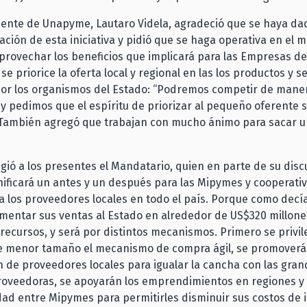
dente de Unapyme, Lautaro Videla, agradeció que se haya da
ación de esta iniciativa y pidió que se haga operativa en el 
provechar los beneficios que implicará para las Empresas d
e priorice la oferta local y regional en las los productos y se
por los organismos del Estado: “Podremos competir de maner
 y pedimos que el espíritu de priorizar al pequeño oferente
 También agregó que trabajan con mucho ánimo para sacar 
igió a los presentes el Mandatario, quien en parte de su disc
gnificará un antes y un después para las Mipymes y cooperativ
 los proveedores locales en todo el país. Porque como decía
mentar sus ventas al Estado en alrededor de US$320 millones
ecursos, y será por distintos mecanismos. Primero se privil
 menor tamaño el mecanismo de compra ágil, se promoverá 
n de proveedores locales para igualar la cancha con las gra
oveedoras, se apoyarán los emprendimientos en regiones y
idad entre Mipymes para permitirles disminuir sus costos de 