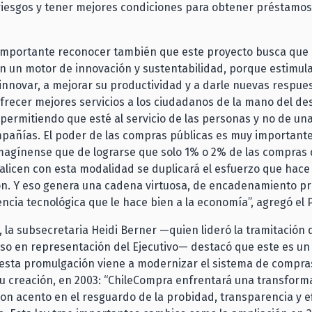
 riesgos y tener mejores condiciones para obtener préstamo
importante reconocer también que este proyecto busca que
n un motor de innovación y sustentabilidad, porque estimula
nnovar, a mejorar su productividad y a darle nuevas respues
frecer mejores servicios a los ciudadanos de la mano del des
 permitiendo que esté al servicio de las personas y no de un
pañías. El poder de las compras públicas es muy important
magínense que de lograrse que solo 1% o 2% de las compras 
alicen con esta modalidad se duplicará el esfuerzo que hace
ón. Y eso genera una cadena virtuosa, de encadenamiento pr
encia tecnológica que le hace bien a la economía”, agregó el 
, la subsecretaria Heidi Berner —quien lideró la tramitación 
so en representación del Ejecutivo— destacó que este es un
esta promulgación viene a modernizar el sistema de compras
u creación, en 2003: “ChileCompra enfrentará una transform
con acento en el resguardo de la probidad, transparencia y ef