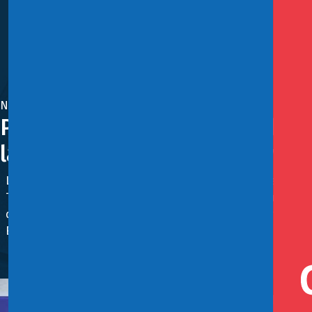
Noviembre 28, 2023
Presidente Boric promulgó ley 
la transparencia, a las Mipyme
La Ley N° 21.634 entrará en vigencia un año después de pub
Tras 20 años de vigencia, la regulación de las compras púb
del gasto público, la ampliación en 35% de la cobertura 
Empresas de Menor Tamaño.