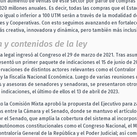
 un aumento de ventas de este sector por parte de compras 
20 millones anuales. Es decir, todas las compras que el Esta
 igual o inferior a 100 UTM serán a través de la modalidad 
es y Cooperativas. Con esto seguimos avanzando en fortalec
 creativa, innovadora y dinámica, pero también más inclusi
a y contenidos de la ley
va legal ingresó al Congreso el 29 de marzo de 2021. Tras asum
sentó un primer paquete de indicaciones el 15 de junio de 2
rvaciones de distintos actores relevantes como el Contralor
 y la Fiscalía Nacional Económica. Luego de varias reuniones 
s y asesoras de senadores y senadoras, se presentaron otro
ndicaciones, el último de ellos el 13 de abril de 2023.
to la Comisión Mixta aprobó la propuesta del Ejecutivo para z
s entre la Cámara y el Senado, donde se mantuvo el artícul
 el Senado, que amplía la cobertura del sistema al incorpor
utónomos constitucionales como el Congreso Nacional, el Mi
ontraloría General de la República y el Poder Judicial; así co