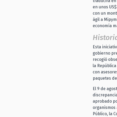
traducirá en
en unos US$3
con un monto
ágil a Mipym
economía más
Histori
Esta iniciati
gobierno pre
recogió obse
la República
con asesore
paquetes de i
El 9 de agos
discrepancia
aprobado por
organismos a
Público, la C