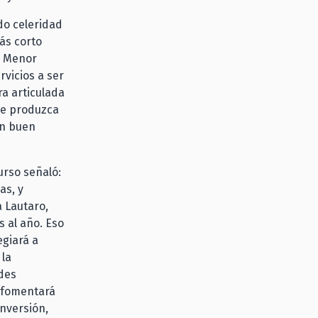
do celeridad
más corto
e Menor
rvicios a ser
a articulada
 se produzca
un buen
urso señaló:
as, y
 Lautaro,
 al año. Eso
egiará a
la
ndes
 fomentará
inversión,