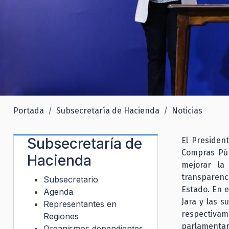
Portada
Subsecretaría de Hacienda
Noticias
Subsecretaría de
El Presiden
Compras Púb
Hacienda
mejorar la
transparenc
Subsecretario
Estado. En e
Agenda
Jara y las s
Representantes en
respectiva
Regiones
parlamentari
Organismos dependientes