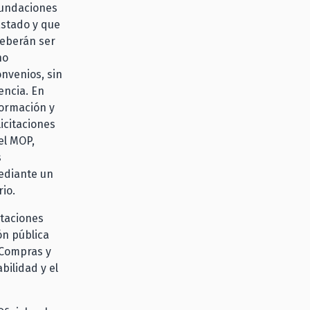
 fundaciones
Estado y que
deberán ser
no
nvenios, sin
encia. En
formación y
icitaciones
el MOP,
s
mediante un
io.
taciones
ón pública
 Compras y
bilidad y el