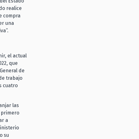
del Estado
do realice
de compra
er una
va”.
ir, el actual
022, que
 General de
de trabajo
s cuatro
anjar las
o primero
ar a
nisterio
mo su