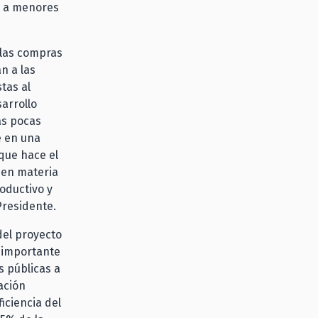
s a menores
 las compras
n a las
tas al
arrollo
as pocas
e en una
que hace el
 en materia
oductivo y
Presidente.
del proyecto
 importante
 públicas a
ación
iciencia del