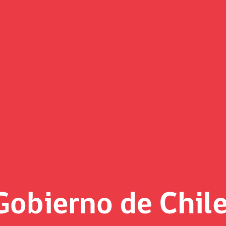
que moderniza las compras públ
s e impulsará la innovación
licada en el Diario Oficial, salvo el capítulo sobre probida
licas enfrentará una transformación estructural con acento e
del sistema de compras públicas y un incremento en 20% de 