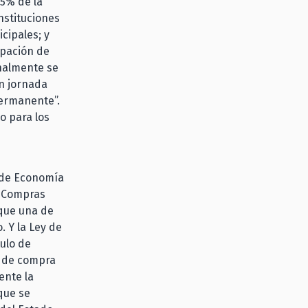
35% de la
nstituciones
cipales; y
ipación de
nalmente se
on jornada
permanente”.
o para los
o de Economía
e Compras
que una de
. Y la Ley de
ulo de
d de compra
ente la
que se