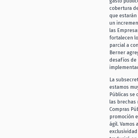
gasto públic
cobertura de
que estarán 
un incremen
las Empresa
fortalecen l
parcial a co
Berner agre
desafíos de 
implementaci
La subsecret
estamos muy
Públicas se
las brechas 
Compras Públ
promoción es
ágil. Vamos 
exclusividad