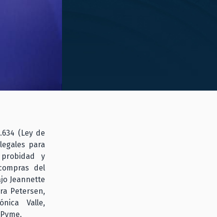
.634 (Ley de
legales para
 probidad y
 compras del
ajo Jeannette
era Petersen,
nica Valle,
 Pyme.