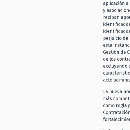
aplicación a
y asociacion
reciban apor
identificada
identificada
perjuicio de
esta instanc
Gestión de C
de los contr
excluyendo 
característi
acto adminis
La nueva no
más competit
como regla 
Contratación
fortalecimie