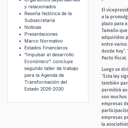
y relacionados
El vicepresi
Reseña histórica de la
a la promulg
Subsecretaría
plazo para a
Noticias
Tamaño que s
Presentaciones
adquiridos 
Marco Normativo
entre varios
Estados Financieros
desde hoy”.
“Impulsar el desarrollo
Pacto Fiscal.
Económico”: concluye
segundo taller de trabajo
Luego se dir
para la Agenda de
“Esta ley si
Transformación del
también para
Estado 2026-2030
permitirá au
son muchos r
empresas de
participació
empresas pr
la asociativ