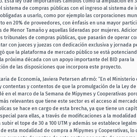
o. Esta ley trae importantes cambios como la ampliación en 
l sistema de compras públicas con el ingreso al sistema de i
obligadas a usarlo, como por ejemplo las corporaciones muni
to en 20% de proveedores, con énfasis en una mayor partic
s de Menor Tamaño y aquellas lideradas por mujeres. Adicio
os tribunales de compras públicas, que pasarán de operar c
ntar con jueces y juezas con dedicación exclusiva y jornada 
gó que la plataforma de mercado público se está potenciand
la próxima década con un apoyo importante del BID para la
ón de las disposiciones que incorpora este proyecto.
aria de Economía, Javiera Petersen afirmó: “En el Ministeri
 contentas y contentos de que la promulgación de la Ley d
 dé en el marco de la Semana de Mipymes y Cooperativas por
más relevantes que tiene este sector es el acceso al mercado
icas se hace en cargo de esta brecha, ya que tiene un capít
pecial para ellas, a través de modificaciones a la modalida
a subir el tope de 30 a 100 UTM y además se establece legalm
 de esta modalidad de compra a Mipymes y Cooperativas, lo 