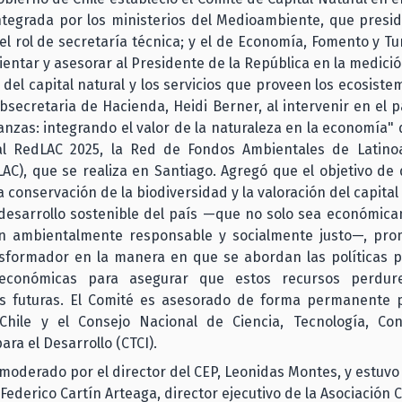
 integrada por los ministerios del Medioambiente, que presi
l rol de secretaría técnica; y el de Economía, Fomento y Tu
ientar y asesorar al Presidente de la República en la medició
 del capital natural y los servicios que proveen los ecosistem
ubsecretaria de Hacienda, Heidi Berner, al intervenir en el p
nanzas: integrando el valor de la naturaleza en la economía"
al RedLAC 2025, la Red de Fondos Ambientales de Latino
AC), que se realiza en Santiago. Agregó que el objetivo de
a conservación de la biodiversidad y la valoración del capital
desarrollo sostenible del país —que no solo sea económica
n ambientalmente responsable y socialmente justo—, pr
sformador en la manera en que se abordan las políticas pú
 económicas para asegurar que estos recursos perdur
s futuras. El Comité es asesorado de forma permanente 
Chile y el Consejo Nacional de Ciencia, Tecnología, Co
ara el Desarrollo (CTCI).
 moderado por el director del CEP, Leonidas Montes, y estuvo
ederico Cartín Arteaga, director ejecutivo de la Asociación 