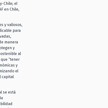
-Chile; el
AF en Chile
,
s y valiosos,
licable para
ivadas,
 de manera
rotegen y
ostenible al
 que “tener
onómicas y
mizando el
l capital
l se está
de
bilidad