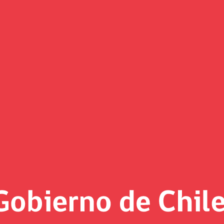
l Enfoque de Capital Natural p
les”
ntegrando el valor de la naturaleza en la economía" del Cong
ago y Frutillar.
mo el Comité de Capital Natural para diseñar políticas públi