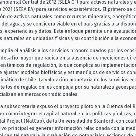
biental Central de 2012 (SEEA CF) para activos naturales y 
 2021 (SEEA EA) para servicios ecosistémicos. El primero se c
ión de activos naturales como recursos minerales, energético
del agua, y se considera viable en el país gracias a la dispon
, experiencias y datos. Este enfoque permite una evaluació
os naturales en unidades físicas y su contribución a la econo
mplía el análisis a los servicios proporcionados por los ecos
desafío mayor que radica en la ausencia de mediciones dire
osistémicos de regulación, lo que complica su implementació
 ajustar modelos biofísicos y estimar flujos de servicios co
limática de Chile. La valoración monetaria de los servicios ec
e los de regulación, es compleja por su naturaleza geoespac
ializan en mercados tradicionales.
la subsecretaria expuso el proyecto piloto en la Cuenca del 
r cómo integrar el capital natural en las políticas públicas, 
tal Project (NatCap), de la Universidad de Stanford, con cola
tivo principal es generar información relacionada con la med
el capital natural y la evaluación de potenciales acciones de 