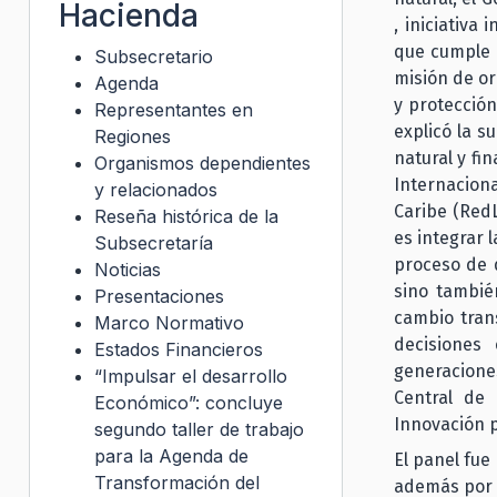
Hacienda
, iniciativa
que cumple e
Subsecretario
misión de or
Agenda
y protección
Representantes en
explicó la s
Regiones
natural y fi
Organismos dependientes
Internacion
y relacionados
Caribe (RedL
Reseña histórica de la
es integrar l
Subsecretaría
proceso de 
Noticias
sino tambié
Presentaciones
cambio tran
Marco Normativo
decisiones
Estados Financieros
generacione
“Impulsar el desarrollo
Central de 
Económico”: concluye
Innovación p
segundo taller de trabajo
para la Agenda de
El panel fue
Transformación del
además por F