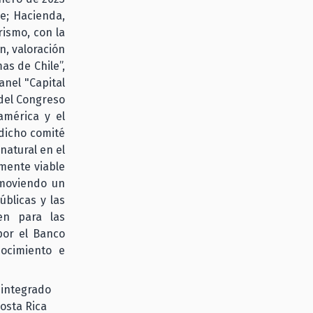
de; Hacienda,
rismo, con la
n, valoración
as de Chile”,
anel "Capital
 del Congreso
américa y el
 dicho comité
 natural en el
mente viable
omoviendo un
blicas y las
en para las
por el Banco
nocimiento e
 integrado
Costa Rica