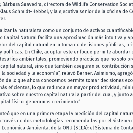
 Bárbara Saavedra, directora de Wildlife Conservation Society
Klaus Schmidt-Hebbel; y
la ejecutiva senior de la oficina de C
er.
alizar la naturaleza como un conjunto de activos cuantificable
e Capital Natural facilita una aproximación más intuitiva y ap
valor del capital natural en la toma de decisiones públicas, pr
 políticas. En Chile, adoptar este enfoque permite abordar
 desafíos ambientales, promoviendo prácticas que no solo p
 capital natural, sino que también aseguran su contribución s
 la sociedad y la economía”, relevó Berner. Asimismo, agregó
ión de lo que ahora conocemos permite tomar decisiones ec
más eficientes, lo que redunda en mayor productividad, mini
ivo sobre nuestro capital natural a partir del cual, y junto a
ital físico, generamos crecimiento.”
teó que en una primera etapa la medición del capital natura
 través de dos metodologías recomendadas por el Sistema 
 Económica-Ambiental de la ONU (SEEA): el Sistema de Conta