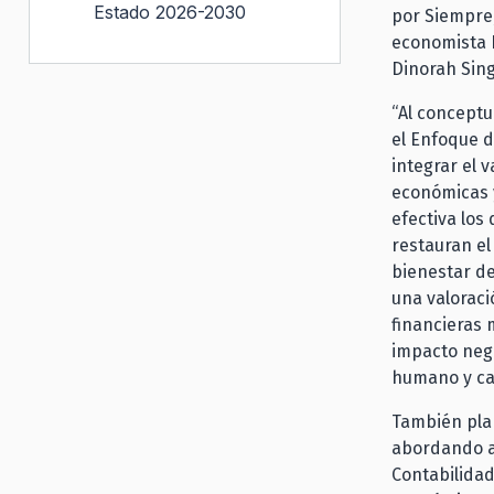
Estado 2026-2030
por Siempre;
economista 
Dinorah Sing
“Al conceptu
el Enfoque d
integrar el 
económicas y
efectiva los
restauran el
bienestar de
una valorac
financieras 
impacto negat
humano y cap
También plan
abordando a
Contabilidad