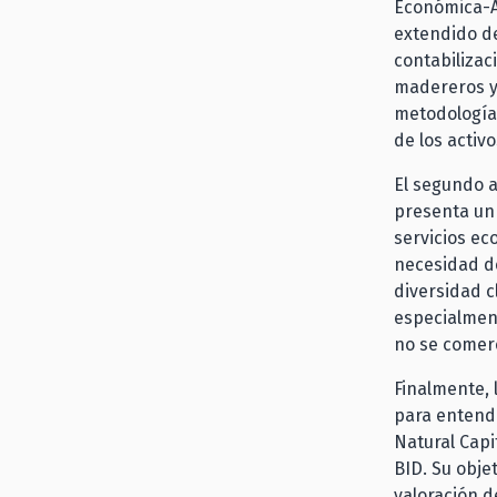
Económica-Am
extendido de
contabilizac
madereros y 
metodologías
de los activ
El segundo a
presenta un 
servicios ec
necesidad de
diversidad c
especialment
no se comerc
Finalmente, 
para entende
Natural Capi
BID. Su obje
valoración d