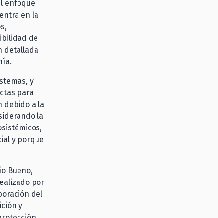
el enfoque
entra en la
s,
ibilidad de
n detallada
mía.
istemas, y
ctas para
n debido a la
nsiderando la
osistémicos,
ial y porque
Río Bueno,
realizado por
boración del
ición y
protección,