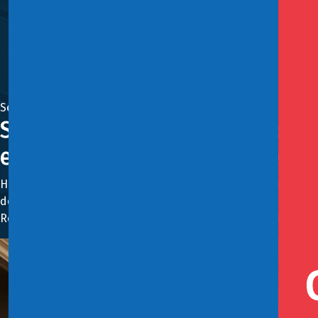
Septiembre 30, 2025
Subsecretaria de Hacienda: “E
efectiva los desafíos ambienta
Heidi Berner integró el panel "Capital natural y finanzas: i
de Latinoamérica y el Caribe (RedLAC), que se realiza en Santi
Relevó la importancia de contar con una institucionalidad co