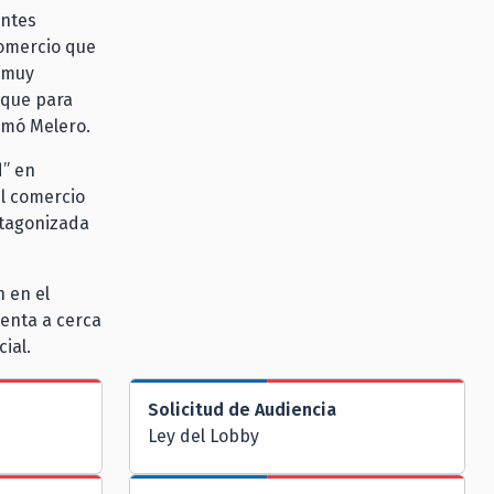
antes
comercio que
s muy
 que para
rmó Melero.
d” en
el comercio
rotagonizada
 en el
senta a cerca
ial.
Solicitud de Audiencia
Ley del Lobby