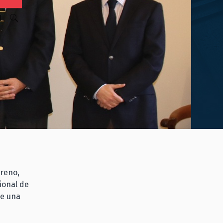
N
oreno,
ional de
de una