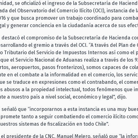
nidad, se oficializó el ingreso de la Subsecretaría de Hacien
ada del Observatorio del Comercio Ilícito (OCI), instancia de 
016 y que busca promover un trabajo coordinado para combat
gal y generar conciencia en la ciudadanía acerca de sus efec
 destacó el compromiso de la Subsecretaría de Hacienda con
sarrollando el gremio a través del OCI. “A través del Plan de
 Tributario del Servicio de Impuestos Internos así como el
n que el Servicio Nacional de Aduanas realiza a través de los 
rtos, aeropuertos, pasos fronterizos), somos capaces de col
e en el combate a la informalidad en el comercio, los servici
que se traduce en expresiones como el contrabando, el comerci
los abusos a la propiedad intelectual, todos fenómenos que 
e a nuestro país a nivel social, económico y legal", dijo.
 señaló que “incorporarnos a esta instancia es una muy buen
romete tanto a seguir combatiendo el comercio ilícito como
estros sistemas de fiscalización en todo Chile".
 el presidente de la CNC, Manuel Melero, señaló que “la info