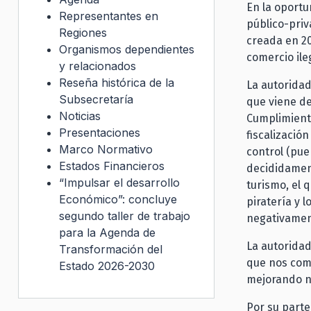
En la oportu
Representantes en
público-priv
Regiones
creada en 2
Organismos dependientes
comercio ile
y relacionados
Reseña histórica de la
La autoridad
Subsecretaría
que viene de
Noticias
Cumplimiento
Presentaciones
fiscalizació
Marco Normativo
control (pue
Estados Financieros
decididament
“Impulsar el desarrollo
turismo, el 
Económico”: concluye
piratería y 
segundo taller de trabajo
negativament
para la Agenda de
La autoridad
Transformación del
que nos comp
Estado 2026-2030
mejorando nu
Por su parte