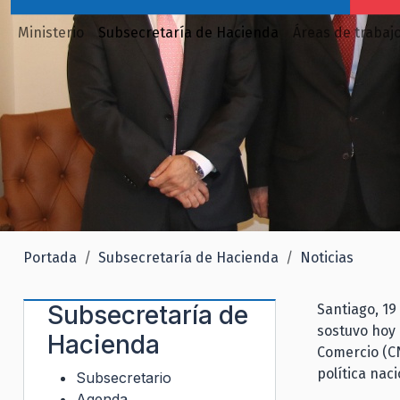
Ministerio
Subsecretaría de Hacienda
Áreas de trabaj
Portada
Subsecretaría de Hacienda
Noticias
Subsecretaría de
Santiago, 19
sostuvo hoy 
Hacienda
Comercio (CN
política nac
Subsecretario
Agenda