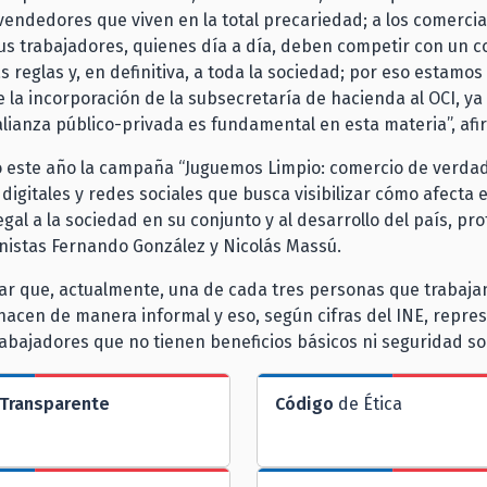
 vendedores que viven en la total precariedad; a los comerci
us trabajadores, quienes día a día, deben competir con un 
s reglas y, en definitiva, a toda la sociedad; por eso estamo
 la incorporación de la subsecretaría de hacienda al OCI, ya
alianza público-privada es fundamental en esta materia”, afi
ó este año la campaña “Juguemos Limpio: comercio de verda
digitales y redes sociales que busca visibilizar cómo afecta 
legal a la sociedad en su conjunto y al desarrollo del país, p
enistas Fernando González y Nicolás Massú.
r que, actualmente, una de cada tres personas que trabajan
hacen de manera informal y eso, según cifras del INE, repre
rabajadores que no tienen beneficios básicos ni seguridad soc
Transparente
Código
de Ética