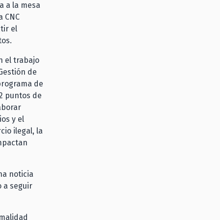
da a la mesa
la CNC
ir el
tos.
 el trabajo
 Gestión de
 programa de
92 puntos de
aborar
os y el
o ilegal, la
impactan
a noticia
 a seguir
rmalidad