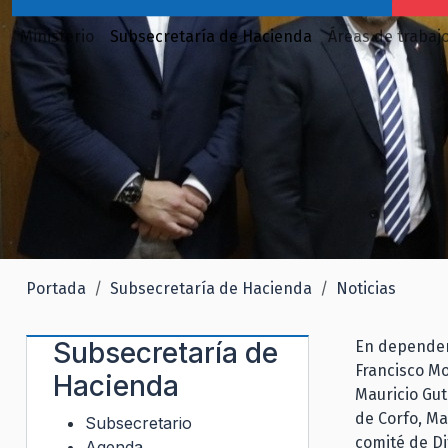
Ministerio
Subsecretaría de Hacienda
Áreas de trabaj
Portada
Subsecretaría de Hacienda
Noticias
Subsecretaría de
En dependenc
Francisco Mo
Hacienda
Mauricio Gut
de Corfo, Ma
Subsecretario
comité de Di
Agenda