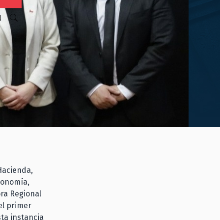
N
Hacienda,
conomía,
ora Regional
el primer
ta instancia