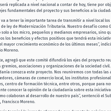
l será replicada a nivel nacional a contar de hoy, tiene por ob
ejes fundamentales del proyecto y sus beneficios a la ciudad
 va a tener la importante tarea de transmitir a nivel local lo
 de ley de Modernización Tributaria. Nuestro desafío como 
o solo a los micro, pequeños y medianos empresarios, sino q
os los beneficios y efectos positivos que tendrá esta iniciativ
el mayor crecimiento económico de los últimos meses”, indicó
io Moreno.
te, agregó que este comité difundirá los ejes del proyecto r
s gremios, asociaciones y organizaciones de la sociedad civi
danía conozca este proyecto. Nos reuniremos con todas las 
ores, cámaras de comercio local, los institutos profesional
s, centro de formación técnica, entre otros, porque para no
te conocer la opinión de la ciudadanía sobre esta iniciativa
o colaboran al desarrollo de nuestro país”, sentenció el Su
, Francisco Moreno.