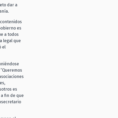
jeto dar a
anía.
s contenidos
Gobierno es
ue a todos
a legal que
 el
euniéndose
l. “Queremos
asociaciones
es,
sotros es
 a fin de que
bsecretario