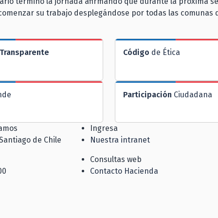
ario terminó la jornada afirmando que durante la próxima s
 comenzar su trabajo desplegándose por todas las comunas d
Transparente
Código
de Ética
nde
Participación
Ciudadana
jamos
Ingresa
 Santiago de Chile
Nuestra intranet
Consultas web
00
Contacto Hacienda