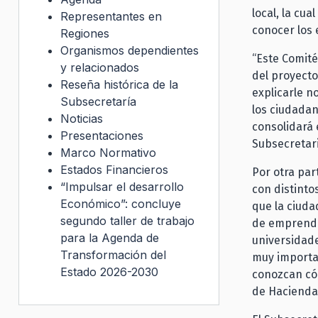
local, la cua
Representantes en
conocer los 
Regiones
Organismos dependientes
“Este Comité
y relacionados
del proyecto
Reseña histórica de la
explicarle n
Subsecretaría
los ciudadan
Noticias
consolidará 
Presentaciones
Subsecretar
Marco Normativo
Estados Financieros
Por otra par
“Impulsar el desarrollo
con distinto
Económico”: concluye
que la ciuda
segundo taller de trabajo
de emprended
para la Agenda de
universidade
Transformación del
muy importan
Estado 2026-2030
conozcan cóm
de Hacienda