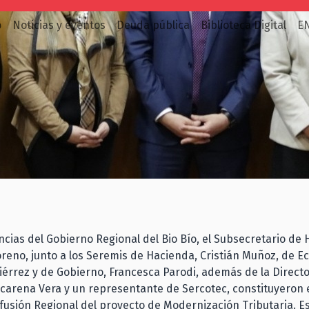
o
Noticias y eventos
Deuda pública
Biblioteca Digital
E
ias del Gobierno Regional del Bio Bío, el Subsecretario de 
reno, junto a los Seremis de Hacienda, Cristián Muñoz, de E
iérrez y de Gobierno, Francesca Parodi, además de la Direct
carena Vera y un representante de Sercotec, constituyeron 
fusión Regional del proyecto de Modernización Tributaria. Es