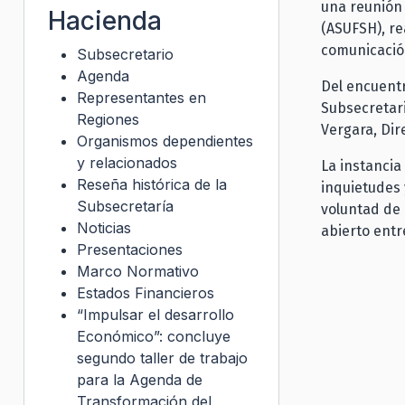
una reunión 
Hacienda
(ASUFSH), r
comunicación
Subsecretario
Agenda
Del encuent
Representantes en
Subsecretari
Regiones
Vergara, Dir
Organismos dependientes
y relacionados
La instanci
Reseña histórica de la
inquietudes 
Subsecretaría
voluntad de 
Noticias
abierto entr
Presentaciones
Marco Normativo
Estados Financieros
“Impulsar el desarrollo
Económico”: concluye
segundo taller de trabajo
para la Agenda de
Transformación del