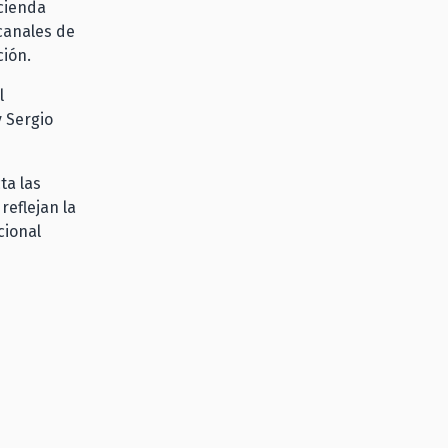
acienda
canales de
ción.
l
y Sergio
ta las
reflejan la
cional