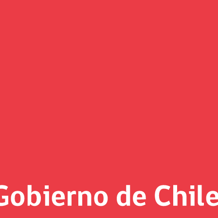
guez sostiene un encuentro con
da (ASUFSH)