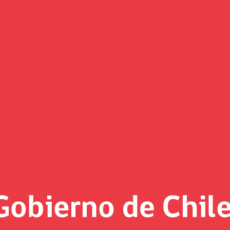
Informe Anual
Fondo de Reserva de Pensiones
rme Anual Fondos Soberanos 2023
rme Anual Fondos Soberanos 2022