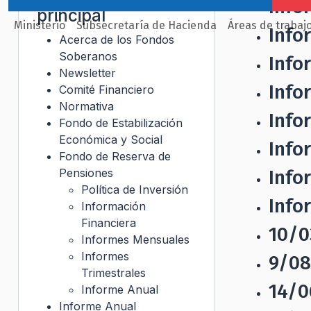
Info
principal
Ministerio
Subsecretaría de Hacienda
Áreas de trabaj
Info
Acerca de los Fondos
Soberanos
Info
Newsletter
Info
Comité Financiero
Normativa
Info
Fondo de Estabilización
Económica y Social
Info
Fondo de Reserva de
Pensiones
Info
Política de Inversión
Info
Información
Financiera
10/0
Informes Mensuales
Informes
9/08
Trimestrales
14/0
Informe Anual
Informe Anual