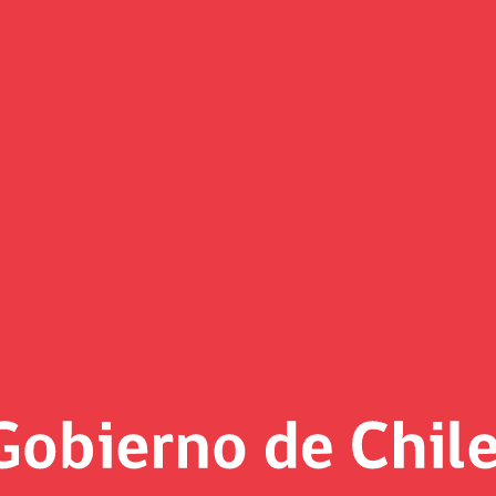
Informe Noviembre 2012
Fondo de Reserva de Pensiones
Informes Mensuales
ión XLS
ión PDF