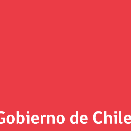
Informe Octubre 2012
Fondo de Reserva de Pensiones
Informes Mensuales
ión XLS
ión PDF