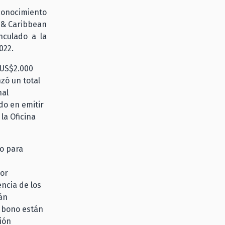
conocimiento
 & Caribbean
nculado a la
022.
 US$2.000
zó un total
nal
do en emitir
la Oficina
do para
por
encia de los
án
l bono están
ción