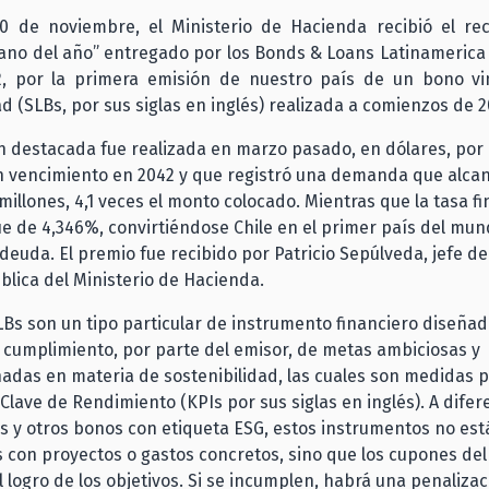
0 de noviembre, el Ministerio de Hacienda recibió el re
ano del año” entregado por los Bonds & Loans Latinamerica
, por la primera emisión de nuestro país de un bono vi
ad (SLBs, por sus siglas en inglés) realizada a comienzos de 2
n destacada fue realizada en marzo pasado, en dólares, por
n vencimiento en 2042 y que registró una demanda que alcan
millones, 4,1 veces el monto colocado. Mientras que la tasa fi
e de 4,346%, convirtiéndose Chile en el primer país del mun
 deuda. El premio fue recibido por Patricio Sepúlveda, jefe de 
blica del Ministerio de Hacienda.
Bs son un tipo particular de instrumento financiero diseña
l cumplimiento, por parte del emisor, de metas ambiciosas y
das en materia de sostenibilidad, las cuales son medidas 
Clave de Rendimiento (KPIs por sus siglas en inglés). A difer
 y otros bonos con etiqueta ESG, estos instrumentos no est
 con proyectos o gastos concretos, sino que los cupones de
l logro de los objetivos. Si se incumplen, habrá una penaliza