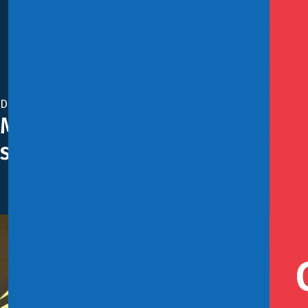
Diciembre 9, 2022
Ministerio de Hacienda recibe
sostenibilidad
La colocación de bonos SLB realizado en marzo por US
2022.