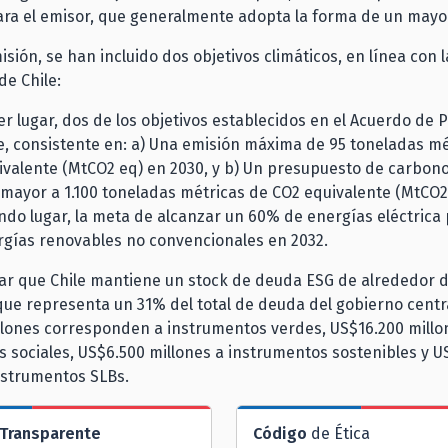
ara el emisor, que generalmente adopta la forma de un mayo
isión, se han incluido dos objetivos climáticos, en línea con l
de Chile:
r lugar, dos de los objetivos establecidos en el Acuerdo de P
e, consistente en: a) Una emisión máxima de 95 toneladas mé
ivalente (MtCO2 eq) en 2030, y b) Un presupuesto de carbono
mayor a 1.100 toneladas métricas de CO2 equivalente (MtCO2
ndo lugar, la meta de alcanzar un 60% de energías eléctrica
rgías renovables no convencionales en 2032.
ar que Chile mantiene un stock de deuda ESG de alrededor d
 que representa un 31% del total de deuda del gobierno centra
llones corresponden a instrumentos verdes, US$16.200 millo
 sociales, US$6.500 millones a instrumentos sostenibles y U
nstrumentos SLBs.
Transparente
Código
de Ética