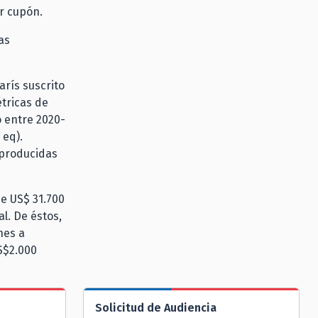
r cupón.
as
arís suscrito
tricas de
 entre 2020-
 eq).
 producidas
e US$ 31.700
l. De éstos,
nes a
S$2.000
Solicitud de Audiencia