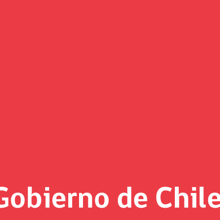
 reconocimiento por primera em
$ 2.000 millones fue destacado como “el bono soberano del 