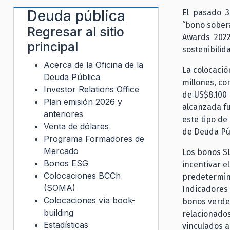
Deuda pública
El pasado 3
“bono sober
Regresar al sitio
Awards 2022
principal
sostenibilid
Acerca de la Oficina de la
La colocació
Deuda Pública
millones, co
Investor Relations Office
de US$8.100 
Plan emisión 2026 y
alcanzada fu
anteriores
este tipo de
Venta de dólares
de Deuda Pú
Programa Formadores de
Mercado
Los bonos SL
Bonos ESG
incentivar e
Colocaciones BCCh
predetermina
(SOMA)
Indicadores 
Colocaciones vía book-
bonos verdes
building
relacionados
Estadísticas
vinculados a