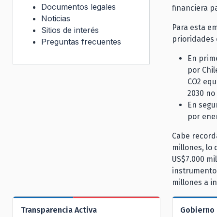
Documentos legales
financiera p
Noticias
Para esta em
Sitios de interés
prioridades 
Preguntas frecuentes
En prime
por Chil
CO2 equ
2030 no 
En segu
por ene
Cabe record
millones, lo
US$7.000 mi
instrumentos
millones a i
Transparencia Activa
Gobierno 