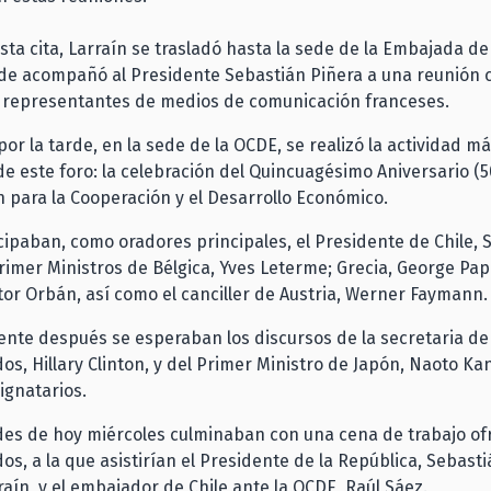
ta cita, Larraín se trasladó hasta la sede de la Embajada de
de acompañó al Presidente Sebastián Piñera a una reunión c
y representantes de medios de comunicación franceses.
por la tarde, en la sede de la OCDE, se realizó la actividad m
e este foro: la celebración del Quincuagésimo Aniversario (5
 para la Cooperación y el Desarrollo Económico.
icipaban, como oradores principales, el Presidente de Chile, 
Primer Ministros de Bélgica, Yves Leterme; Grecia, George Pa
tor Orbán, así como el canciller de Austria, Werner Faymann.
nte después se esperaban los discursos de la secretaria de
os, Hillary Clinton, y del Primer Ministro de Japón, Naoto Ka
dignatarios.
des de hoy miércoles culminaban con una cena de trabajo of
os, a la que asistirían el Presidente de la República, Sebasti
raín, y el embajador de Chile ante la OCDE, Raúl Sáez.