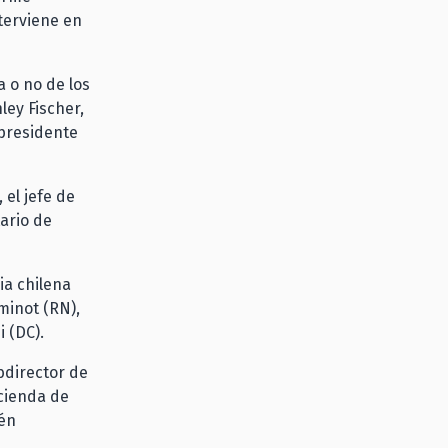
terviene en
a o no de los
ley Fischer,
 presidente
 el jefe de
tario de
ia chilena
minot (RN),
i (DC).
bdirector de
acienda de
ién