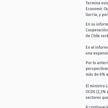
Termina esta
Economic Out
Gurría, y por
En su inform
Cooperación 
de Chile será
En el inform
una expansió
Por lo anter
perspectivas
más de 6% e
El ministro 
OCDE (2,3% e
sectores qu
A continuaci