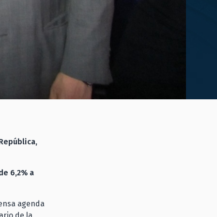
República,
de 6,2% a
ntensa agenda
ario de la