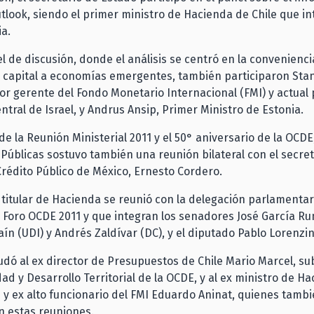
look, siendo el primer ministro de Hacienda de Chile que in
ia.
l de discusión, donde el análisis se centró en la convenienci
 capital a economías emergentes, también participaron Stan
or gerente del Fondo Monetario Internacional (FMI) y actual
ntral de Israel, y Andrus Ansip, Primer Ministro de Estonia.
de la Reunión Ministerial 2011 y el 50° aniversario de la OCDE,
 Públicas sostuvo también una reunión bilateral con el secre
rédito Público de México, Ernesto Cordero.
 titular de Hacienda se reunió con la delegación parlamentar
l Foro OCDE 2011 y que integran los senadores José García Ru
ín (UDI) y Andrés Zaldívar (DC), y el diputado Pablo Lorenzin
dó al ex director de Presupuestos de Chile Mario Marcel, su
ad y Desarrollo Territorial de la OCDE, y al ex ministro de H
 y ex alto funcionario del FMI Eduardo Aninat, quienes tamb
n estas reuniones.