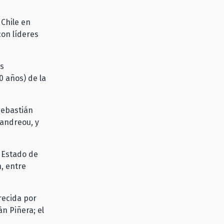
 Chile en
on líderes
ás
0 años) de la
Sebastián
pandreou, y
 Estado de
n, entre
recida por
án Piñera; el