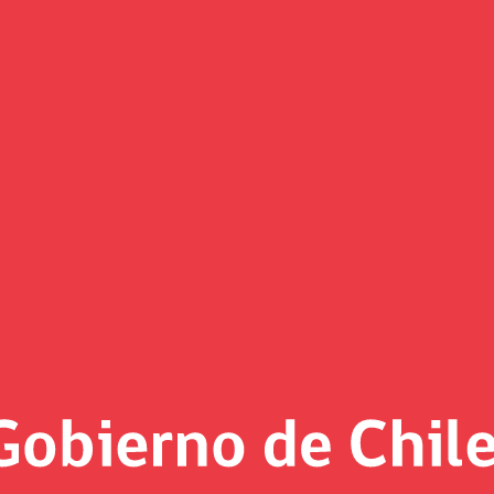
arraín, destaca “excelentes per
0° aniversario de la OCDE