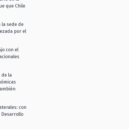
ue que Chile
 la sede de
bezada por el
jo con el
acionales
 de la
onómicas
 también
aterales: con
 Desarrollo