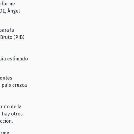
informe
DE, Ángel
para la
Bruto (PIB)
abía estimado
lentes
 país crezca
unto de la
e hay otros
cción.
forme