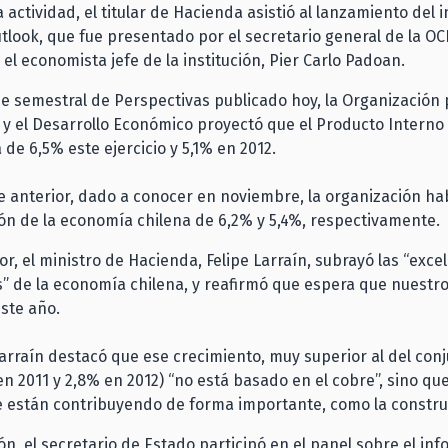
 actividad, el titular de Hacienda asistió al lanzamiento del 
look, que fue presentado por el secretario general de la OC
 el economista jefe de la institución, Pier Carlo Padoan.
e semestral de Perspectivas publicado hoy, la Organización 
y el Desarrollo Económico proyectó que el Producto Interno 
 de 6,5% este ejercicio y 5,1% en 2012.
e anterior, dado a conocer en noviembre, la organización h
n de la economía chilena de 6,2% y 5,4%, respectivamente.
ior, el ministro de Hacienda, Felipe Larraín, subrayó las “exce
” de la economía chilena, y reafirmó que espera que nuestro
ste año.
Larraín destacó que ese crecimiento, muy superior al del conj
n 2011 y 2,8% en 2012) “no está basado en el cobre”, sino qu
e están contribuyendo de forma importante, como la constru
ón, el secretario de Estado participó en el panel sobre el in