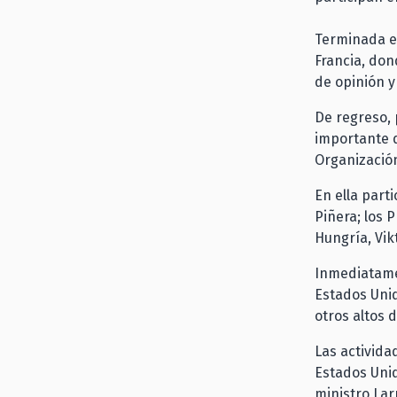
Terminada es
Francia, don
de opinión 
De regreso, 
importante d
Organización
En ella part
Piñera; los 
Hungría, Vik
Inmediatame
Estados Unid
otros altos 
Las activida
Estados Unid
ministro Lar