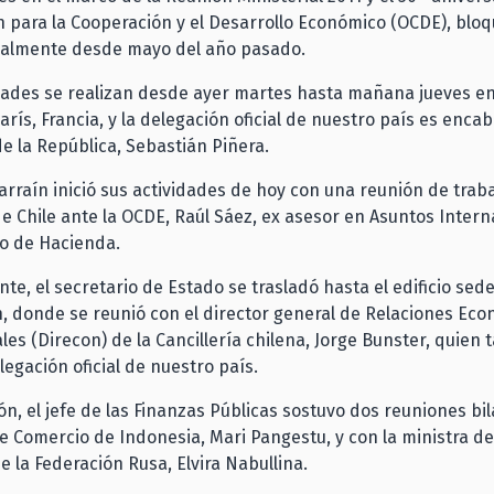
 para la Cooperación y el Desarrollo Económico (OCDE), bloq
malmente desde mayo del año pasado.
dades se realizan desde ayer martes hasta mañana jueves en
arís, Francia, y la delegación oficial de nuestro país es enca
e la República, Sebastián Piñera.
Larraín inició sus actividades de hoy con una reunión de traba
 Chile ante la OCDE, Raúl Sáez, ex asesor en Asuntos Intern
io de Hacienda.
te, el secretario de Estado se trasladó hasta el edificio sede
, donde se reunió con el director general de Relaciones Ec
les (Direcon) de la Cancillería chilena, Jorge Bunster, quien
legación oficial de nuestro país.
ón, el jefe de las Finanzas Públicas sostuvo dos reuniones bil
de Comercio de Indonesia, Mari Pangestu, y con la ministra de
 la Federación Rusa, Elvira Nabullina.