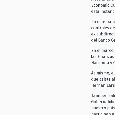
Economic Out
esta instanc
En este pane
controles de
ex subdirect
del Banco Ce
En el marco 
las Finanzas
Hacienda y C
Asimismo, el
que asiste a
Hernán Larra
También salu
Gobernabilid
nuestro país
participan e