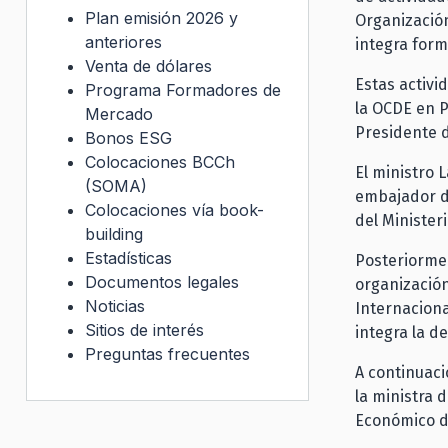
Plan emisión 2026 y
Organización
anteriores
integra for
Venta de dólares
Estas activi
Programa Formadores de
la OCDE en P
Mercado
Presidente d
Bonos ESG
Colocaciones BCCh
El ministro 
(SOMA)
embajador de
Colocaciones vía book-
del Minister
building
Estadísticas
Posteriormen
Documentos legales
organización
Noticias
Internaciona
Sitios de interés
integra la de
Preguntas frecuentes
A continuaci
la ministra 
Económico de