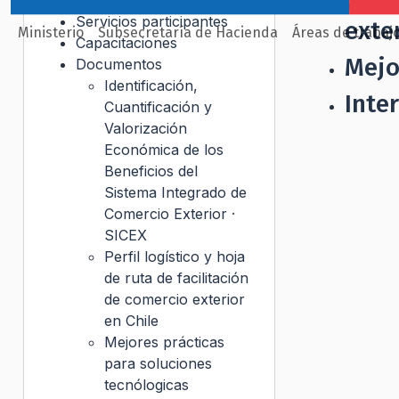
29/0
Servicios participantes
exte
Ministerio
Subsecretaría de Hacienda
Áreas de trabaj
Capacitaciones
Mejo
Documentos
Identificación,
Inte
Cuantificación y
Valorización
Económica de los
Beneficios del
Sistema Integrado de
Comercio Exterior ·
SICEX
Perfil logístico y hoja
de ruta de facilitación
de comercio exterior
en Chile
Mejores prácticas
para soluciones
tecnólogicas