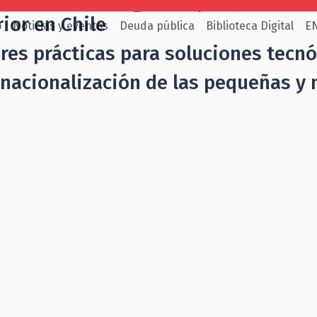
1/2026
Perfil logístico y hoja de ru
rior en Chile
o
Noticias y eventos
Deuda pública
Biblioteca Digital
E
res prácticas para soluciones tecnó
rnacionalización de las pequeñas 