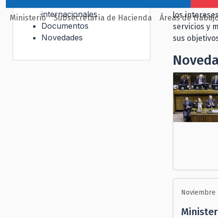
Organismos
Su finalidad
internacionales
los interese
Ministerio
Subsecretaría de Hacienda
Áreas de trabaj
Documentos
servicios y 
Novedades
sus objetivo
Noved
Noviembre 
Minister