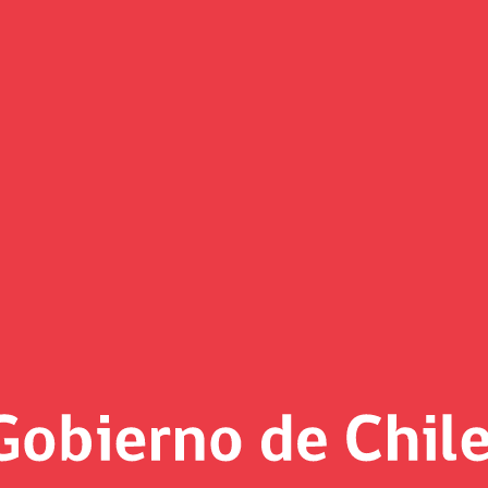
Asuntos internacionales
de Asuntos Internacionales es la encargada de implementar y 
ante organismos internacionales regionales, plurilaterales y
 y todo tipo de entidades públicas o privadas extranjeras o
 desarrollo sostenible y financiamiento climático internacion
les iniciadas por nuestro país e implementa la política comer
del Ministerio de Hacienda.