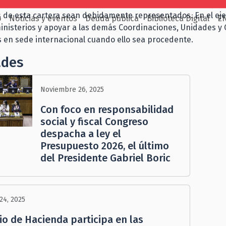
 es promover y robustecer la participación del Ministerio en
s de esta cartera sean debidamente representados. En el eje
o
Noticias y eventos
Deuda pública
Biblioteca Digital
E
ministerios y apoyar a las demás Coordinaciones, Unidades y O
s en sede internacional cuando ello sea procedente.
ades
Noviembre 26, 2025
Con foco en responsabilidad
social y fiscal Congreso
despacha a ley el
Presupuesto 2026, el último
del Presidente Gabriel Boric
24, 2025
io de Hacienda participa en las